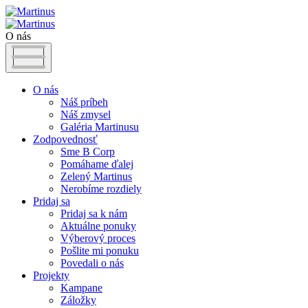
O nás
O nás
Náš príbeh
Náš zmysel
Galéria Martinusu
Zodpovednosť
Sme B Corp
Pomáhame ďalej
Zelený Martinus
Nerobíme rozdiely
Pridaj sa
Pridaj sa k nám
Aktuálne ponuky
Výberový proces
Pošlite mi ponuku
Povedali o nás
Projekty
Kampane
Záložky