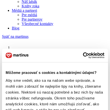
Náš labák
Knihy roka
Médiá a partneri
Pre médiá
Pre partnerov
Všeobecné kontakty
Blog
Späť na martinus
Martinus blog
Amazing Spider-Man
Môžeme pracovať s cookies a kontaktnými údajmi?
Aby sme vedeli, ako sa na našom webe správate, a
O nás
Náš príbeh
mohli vám zobraziť tie najlepšie tipy na knihy, zbierame
Náš zmysel
cookies. Niektoré sú naozaj potrebné a bez nich by naša
Galéria Martinusu
stránka vôbec nefungovala. Okrem toho používame
Zodpovednosť
Sme B Corp
analytické cookies, ktoré nám umožňujú zisťovať, ako
Pomáhame ďalej
náš web funguje, a stále ho pre vás zlepšovať.