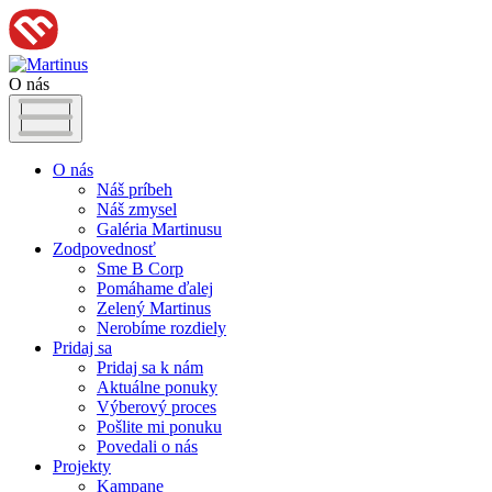
O nás
O nás
Náš príbeh
Náš zmysel
Galéria Martinusu
Zodpovednosť
Sme B Corp
Pomáhame ďalej
Zelený Martinus
Nerobíme rozdiely
Pridaj sa
Pridaj sa k nám
Aktuálne ponuky
Výberový proces
Pošlite mi ponuku
Povedali o nás
Projekty
Kampane