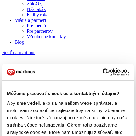
Záložky
Náš labák
Knihy roka
Médiá a partneri
Pre médiá
Pre partnerov
Všeobecné kontakty
Blog
Späť na martinus
Martinus blog
Angry Birds
Môžeme pracovať s cookies a kontaktnými údajmi?
Aby sme vedeli, ako sa na našom webe správate, a
O nás
mohli vám zobraziť tie najlepšie tipy na knihy, zbierame
Náš príbeh
cookies. Niektoré sú naozaj potrebné a bez nich by naša
Náš zmysel
Galéria Martinusu
stránka vôbec nefungovala. Okrem toho používame
Zodpovednosť
analytické cookies, ktoré nám umožňujú zisťovať, ako
Sme B Corp