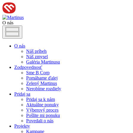
O nás
O nás
Náš príbeh
Náš zmysel
Galéria Martinusu
Zodpovednosť
Sme B Corp
Pomáhame ďalej
Zelený Martinus
Nerobíme rozdiely
Pridaj sa
Pridaj sa k nám
Aktuálne ponuky
Výberový proces
Pošlite mi ponuku
Povedali o nás
Projekty
Kampane