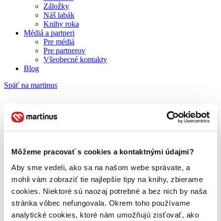
Záložky
Náš labák
Knihy roka
Médiá a partneri
Pre médiá
Pre partnerov
Všeobecné kontakty
Blog
Späť na martinus
Martinus blog
Antigona
Môžeme pracovať s cookies a kontaktnými údajmi?
Aby sme vedeli, ako sa na našom webe správate, a
O nás
mohli vám zobraziť tie najlepšie tipy na knihy, zbierame
Náš príbeh
cookies. Niektoré sú naozaj potrebné a bez nich by naša
Náš zmysel
Galéria Martinusu
stránka vôbec nefungovala. Okrem toho používame
Zodpovednosť
analytické cookies, ktoré nám umožňujú zisťovať, ako
Sme B Corp