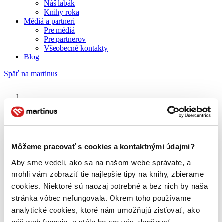
Náš labák
Knihy roka
Médiá a partneri
Pre médiá
Pre partnerov
Všeobecné kontakty
Blog
Späť na martinus
Martinus blog
Arnold Schwarzenegger
Môžeme pracovať s cookies a kontaktnými údajmi?
Aby sme vedeli, ako sa na našom webe správate, a
O nás
Náš príbeh
mohli vám zobraziť tie najlepšie tipy na knihy, zbierame
Náš zmysel
cookies. Niektoré sú naozaj potrebné a bez nich by naša
Galéria Martinusu
stránka vôbec nefungovala. Okrem toho používame
Zodpovednosť
Sme B Corp
analytické cookies, ktoré nám umožňujú zisťovať, ako
Pomáhame ďalej
náš web funguje, a stále ho pre vás zlepšovať.