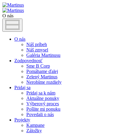
O nás
O nás
Náš príbeh
Náš zmysel
Galéria Martinusu
Zodpovednosť
Sme B Corp
Pomáhame ďalej
Zelený Martinus
Nerobíme rozdiely
Pridaj sa
Pridaj sa k nám
Aktuálne ponuky
Výberový proces
Pošlite mi ponuku
Povedali o nás
Projekty
Kampane
Záložky