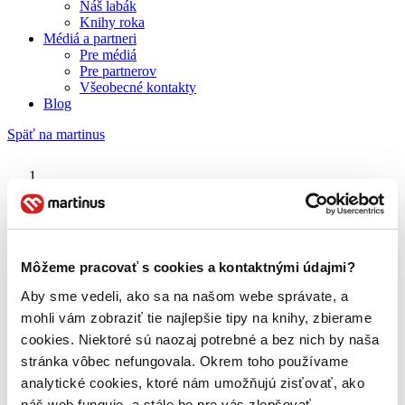
Náš labák
Knihy roka
Médiá a partneri
Pre médiá
Pre partnerov
Všeobecné kontakty
Blog
Späť na martinus
Martinus blog
Autorské práva
Môžeme pracovať s cookies a kontaktnými údajmi?
Aby sme vedeli, ako sa na našom webe správate, a
O nás
Náš príbeh
mohli vám zobraziť tie najlepšie tipy na knihy, zbierame
Náš zmysel
cookies. Niektoré sú naozaj potrebné a bez nich by naša
Galéria Martinusu
stránka vôbec nefungovala. Okrem toho používame
Zodpovednosť
Sme B Corp
analytické cookies, ktoré nám umožňujú zisťovať, ako
Pomáhame ďalej
náš web funguje, a stále ho pre vás zlepšovať.