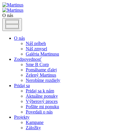
O nás
O nás
Náš príbeh
Náš zmysel
Galéria Martinusu
Zodpovednosť
Sme B Corp
Pomáhame ďalej
Zelený Martinus
Nerobíme rozdiely
Pridaj sa
Pridaj sa k nám
Aktuálne ponuky
Výberový proces
Pošlite mi ponuku
Povedali o nás
Projekty
Kampane
Záložky