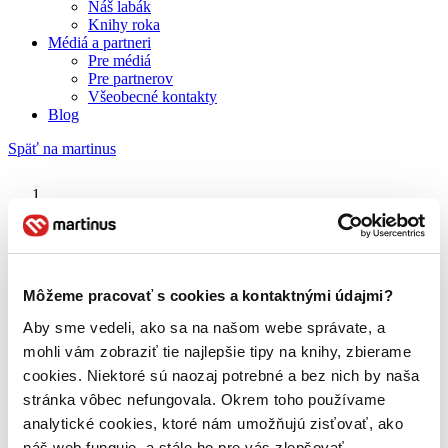
Náš labák
Knihy roka
Médiá a partneri
Pre médiá
Pre partnerov
Všeobecné kontakty
Blog
Späť na martinus
Martinus blog
Babel
Môžeme pracovať s cookies a kontaktnými údajmi?
Aby sme vedeli, ako sa na našom webe správate, a
O nás
Náš príbeh
mohli vám zobraziť tie najlepšie tipy na knihy, zbierame
Náš zmysel
cookies. Niektoré sú naozaj potrebné a bez nich by naša
Galéria Martinusu
stránka vôbec nefungovala. Okrem toho používame
Zodpovednosť
Sme B Corp
analytické cookies, ktoré nám umožňujú zisťovať, ako
Pomáhame ďalej
náš web funguje, a stále ho pre vás zlepšovať.