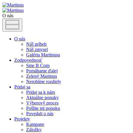
O nás
O nás
Náš príbeh
Náš zmysel
Galéria Martinusu
Zodpovednosť
Sme B Corp
Pomáhame ďalej
Zelený Martinus
Nerobíme rozdiely
Pridaj sa
Pridaj sa k nám
Aktuálne ponuky
Výberový proces
Pošlite mi ponuku
Povedali o nás
Projekty
Kampane
Záložky