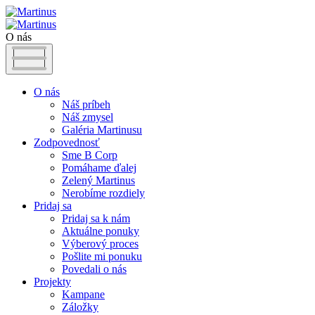
O nás
O nás
Náš príbeh
Náš zmysel
Galéria Martinusu
Zodpovednosť
Sme B Corp
Pomáhame ďalej
Zelený Martinus
Nerobíme rozdiely
Pridaj sa
Pridaj sa k nám
Aktuálne ponuky
Výberový proces
Pošlite mi ponuku
Povedali o nás
Projekty
Kampane
Záložky