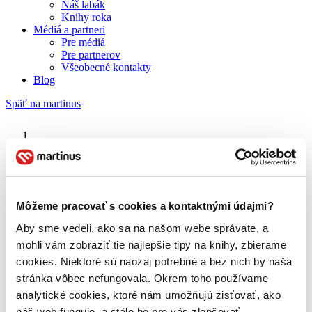
Náš labák
Knihy roka
Médiá a partneri
Pre médiá
Pre partnerov
Všeobecné kontakty
Blog
Späť na martinus
Martinus blog
Barbie – Tajomstvo víl
Môžeme pracovať s cookies a kontaktnými údajmi?
Aby sme vedeli, ako sa na našom webe správate, a
O nás
Náš príbeh
mohli vám zobraziť tie najlepšie tipy na knihy, zbierame
Náš zmysel
cookies. Niektoré sú naozaj potrebné a bez nich by naša
Galéria Martinusu
stránka vôbec nefungovala. Okrem toho používame
Zodpovednosť
Sme B Corp
analytické cookies, ktoré nám umožňujú zisťovať, ako
Pomáhame ďalej
náš web funguje, a stále ho pre vás zlepšovať.