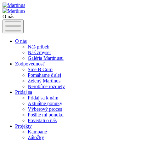
O nás
O nás
Náš príbeh
Náš zmysel
Galéria Martinusu
Zodpovednosť
Sme B Corp
Pomáhame ďalej
Zelený Martinus
Nerobíme rozdiely
Pridaj sa
Pridaj sa k nám
Aktuálne ponuky
Výberový proces
Pošlite mi ponuku
Povedali o nás
Projekty
Kampane
Záložky