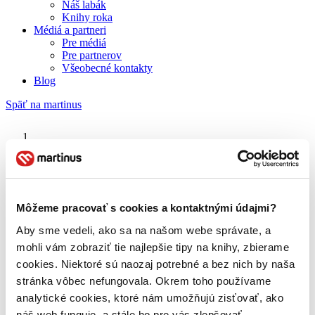
Náš labák
Knihy roka
Médiá a partneri
Pre médiá
Pre partnerov
Všeobecné kontakty
Blog
Späť na martinus
Martinus blog
Biutiful
Môžeme pracovať s cookies a kontaktnými údajmi?
Aby sme vedeli, ako sa na našom webe správate, a
O nás
Náš príbeh
mohli vám zobraziť tie najlepšie tipy na knihy, zbierame
Náš zmysel
cookies. Niektoré sú naozaj potrebné a bez nich by naša
Galéria Martinusu
stránka vôbec nefungovala. Okrem toho používame
Zodpovednosť
Sme B Corp
analytické cookies, ktoré nám umožňujú zisťovať, ako
Pomáhame ďalej
náš web funguje, a stále ho pre vás zlepšovať.