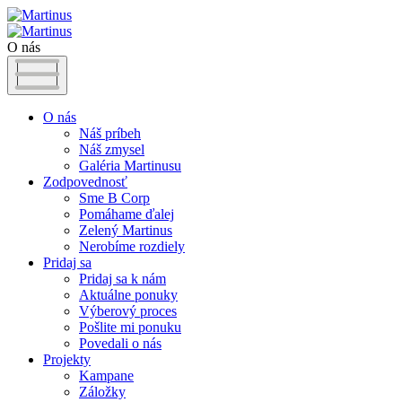
O nás
O nás
Náš príbeh
Náš zmysel
Galéria Martinusu
Zodpovednosť
Sme B Corp
Pomáhame ďalej
Zelený Martinus
Nerobíme rozdiely
Pridaj sa
Pridaj sa k nám
Aktuálne ponuky
Výberový proces
Pošlite mi ponuku
Povedali o nás
Projekty
Kampane
Záložky