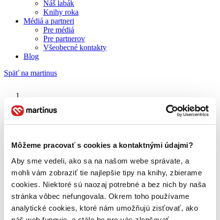
Náš labák
Knihy roka
Médiá a partneri
Pre médiá
Pre partnerov
Všeobecné kontakty
Blog
Späť na martinus
Martinus blog
Brian Williams
Môžeme pracovať s cookies a kontaktnými údajmi?
Aby sme vedeli, ako sa na našom webe správate, a
O nás
Náš príbeh
mohli vám zobraziť tie najlepšie tipy na knihy, zbierame
Náš zmysel
cookies. Niektoré sú naozaj potrebné a bez nich by naša
Galéria Martinusu
stránka vôbec nefungovala. Okrem toho používame
Zodpovednosť
Sme B Corp
analytické cookies, ktoré nám umožňujú zisťovať, ako
Pomáhame ďalej
náš web funguje, a stále ho pre vás zlepšovať.