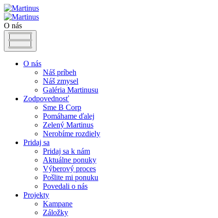
O nás
O nás
Náš príbeh
Náš zmysel
Galéria Martinusu
Zodpovednosť
Sme B Corp
Pomáhame ďalej
Zelený Martinus
Nerobíme rozdiely
Pridaj sa
Pridaj sa k nám
Aktuálne ponuky
Výberový proces
Pošlite mi ponuku
Povedali o nás
Projekty
Kampane
Záložky