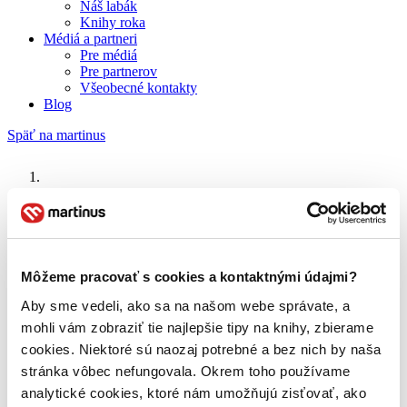
Náš labák
Knihy roka
Médiá a partneri
Pre médiá
Pre partnerov
Všeobecné kontakty
Blog
Späť na martinus
Martinus blog
Cesta do krajiny Oz
Môžeme pracovať s cookies a kontaktnými údajmi?
O nás
Aby sme vedeli, ako sa na našom webe správate, a
Náš príbeh
mohli vám zobraziť tie najlepšie tipy na knihy, zbierame
Náš zmysel
Galéria Martinusu
cookies. Niektoré sú naozaj potrebné a bez nich by naša
Zodpovednosť
stránka vôbec nefungovala. Okrem toho používame
Sme B Corp
analytické cookies, ktoré nám umožňujú zisťovať, ako
Pomáhame ďalej