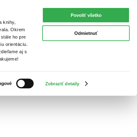
Povoliť všetko
a knihy,
ovala. Okrem
Odmietnuť
stále ho pre
u orientáciu.
dieľame aj s
Ďakujeme!
ngové
Zobraziť detaily