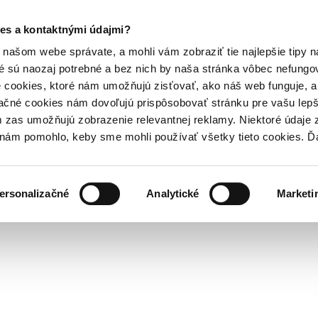
es a kontaktnými údajmi?
našom webe správate, a mohli vám zobraziť tie najlepšie tipy n
é sú naozaj potrebné a bez nich by naša stránka vôbec nefung
 cookies, ktoré nám umožňujú zisťovať, ako náš web funguje, a 
ačné cookies nám dovoľujú prispôsobovať stránku pre vašu lepši
zas umožňujú zobrazenie relevantnej reklamy. Niektoré údaje z
y nám pomohlo, keby sme mohli používať všetky tieto cookies. 
ersonalizačné
Analytické
Marketi