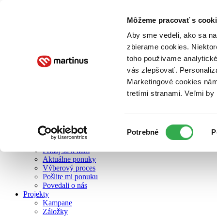
Môžeme pracovať s cooki
O nás
Aby sme vedeli, ako sa na 
zbierame cookies. Niektor
toho používame analytické
O nás
vás zlepšovať. Personaliz
Náš príbeh
Náš zmysel
Marketingové cookies nám 
Galéria Martinusu
tretími stranami. Veľmi b
Zodpovednosť
Sme B Corp
Pomáhame ďalej
Zelený Martinus
Výber
Potrebné
P
Nerobíme rozdiely
súhlasu
Pridaj sa
Pridaj sa k nám
Aktuálne ponuky
Výberový proces
Pošlite mi ponuku
Povedali o nás
Projekty
Kampane
Záložky