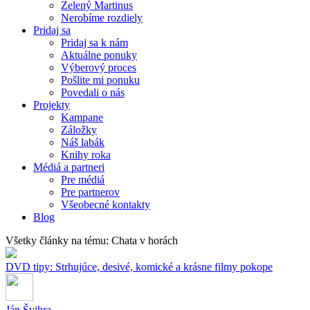
Zelený Martinus
Nerobíme rozdiely
Pridaj sa
Pridaj sa k nám
Aktuálne ponuky
Výberový proces
Pošlite mi ponuku
Povedali o nás
Projekty
Kampane
Záložky
Náš labák
Knihy roka
Médiá a partneri
Pre médiá
Pre partnerov
Všeobecné kontakty
Blog
Všetky články na tému: Chata v horách
DVD tipy: Strhujúce, desivé, komické a krásne filmy pokope
Ján Švihra