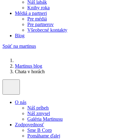
Náš labák
Knihy roka
Médiá a partneri
Pre médiá
Pre partnerov
Všeobecné kontakty
Blog
Späť na martinus
Martinus blog
Chata v horách
O nás
Náš príbeh
Náš zmysel
Galéria Martinusu
Zodpovednosť
Sme B Corp
Pomáhame ďalej