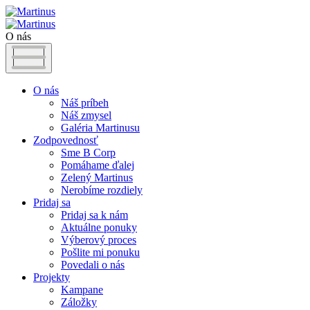
O nás
O nás
Náš príbeh
Náš zmysel
Galéria Martinusu
Zodpovednosť
Sme B Corp
Pomáhame ďalej
Zelený Martinus
Nerobíme rozdiely
Pridaj sa
Pridaj sa k nám
Aktuálne ponuky
Výberový proces
Pošlite mi ponuku
Povedali o nás
Projekty
Kampane
Záložky