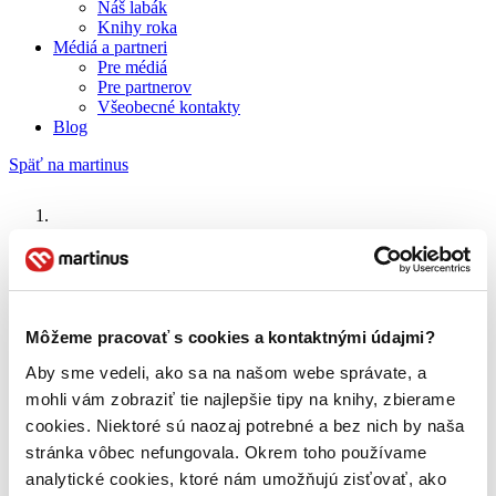
Náš labák
Knihy roka
Médiá a partneri
Pre médiá
Pre partnerov
Všeobecné kontakty
Blog
Späť na martinus
Martinus blog
Chirurgia
Môžeme pracovať s cookies a kontaktnými údajmi?
O nás
Aby sme vedeli, ako sa na našom webe správate, a
Náš príbeh
mohli vám zobraziť tie najlepšie tipy na knihy, zbierame
Náš zmysel
Galéria Martinusu
cookies. Niektoré sú naozaj potrebné a bez nich by naša
Zodpovednosť
stránka vôbec nefungovala. Okrem toho používame
Sme B Corp
analytické cookies, ktoré nám umožňujú zisťovať, ako
Pomáhame ďalej