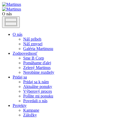
O nás
O nás
Náš príbeh
Náš zmysel
Galéria Martinusu
Zodpovednosť
Sme B Corp
Pomáhame ďalej
Zelený Martinus
Nerobíme rozdiely
Pridaj sa
Pridaj sa k nám
Aktuálne ponuky
Výberový proces
Pošlite mi ponuku
Povedali o nás
Projekty
Kampane
Záložky