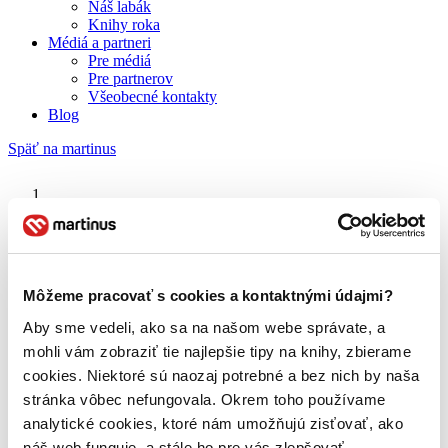
Náš labák
Knihy roka
Médiá a partneri
Pre médiá
Pre partnerov
Všeobecné kontakty
Blog
Späť na martinus
Martinus blog
Christina Tracy Stein
Môžeme pracovať s cookies a kontaktnými údajmi?
Aby sme vedeli, ako sa na našom webe správate, a
O nás
Náš príbeh
mohli vám zobraziť tie najlepšie tipy na knihy, zbierame
Náš zmysel
cookies. Niektoré sú naozaj potrebné a bez nich by naša
Galéria Martinusu
stránka vôbec nefungovala. Okrem toho používame
Zodpovednosť
Sme B Corp
analytické cookies, ktoré nám umožňujú zisťovať, ako
Pomáhame ďalej
náš web funguje, a stále ho pre vás zlepšovať.