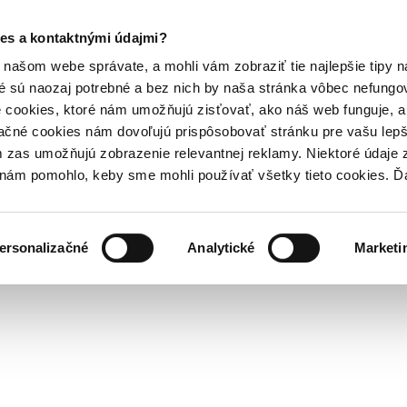
es a kontaktnými údajmi?
našom webe správate, a mohli vám zobraziť tie najlepšie tipy n
é sú naozaj potrebné a bez nich by naša stránka vôbec nefung
 cookies, ktoré nám umožňujú zisťovať, ako náš web funguje, a 
ačné cookies nám dovoľujú prispôsobovať stránku pre vašu lepši
zas umožňujú zobrazenie relevantnej reklamy. Niektoré údaje z
y nám pomohlo, keby sme mohli používať všetky tieto cookies. 
ersonalizačné
Analytické
Marketi