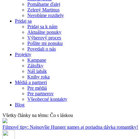
Pomáhame ďalej
Zelený Martinus
Nerobíme rozdiely
Pridaj sa
Pridaj sa k nám
Aktuálne ponuky
Výberový proces
Pošlite mi ponuku
Povedali o nás
Projekty
Kampane
Záložky
Náš labák
Knihy roka
Médiá a partneri
Pre médiá
Pre partnerov
Všeobecné kontakty
Blog
Všetky články na tému: Čo s láskou
Filmové tipy: Najnovšie Hunger games aj poriadna dávka romantiky!