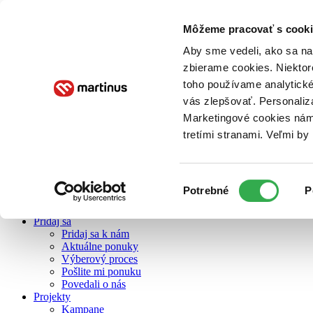
Môžeme pracovať s cooki
Aby sme vedeli, ako sa na 
O nás
zbierame cookies. Niektor
toho používame analytické
vás zlepšovať. Personaliz
O nás
Marketingové cookies nám 
Náš príbeh
Náš zmysel
tretími stranami. Veľmi b
Galéria Martinusu
Zodpovednosť
Sme B Corp
Výber
Pomáhame ďalej
Potrebné
P
Zelený Martinus
súhlasu
Nerobíme rozdiely
Pridaj sa
Pridaj sa k nám
Aktuálne ponuky
Výberový proces
Pošlite mi ponuku
Povedali o nás
Projekty
Kampane