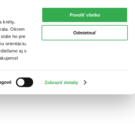
Povoliť všetko
a knihy,
ovala. Okrem
Odmietnuť
stále ho pre
u orientáciu.
dieľame aj s
Ďakujeme!
ngové
Zobraziť detaily