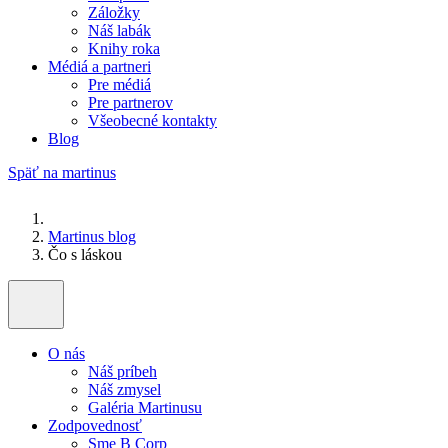
Záložky
Náš labák
Knihy roka
Médiá a partneri
Pre médiá
Pre partnerov
Všeobecné kontakty
Blog
Späť na martinus
Martinus blog
Čo s láskou
O nás
Náš príbeh
Náš zmysel
Galéria Martinusu
Zodpovednosť
Sme B Corp