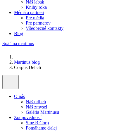
Náš labák
Knihy roka
Médiá a partneri
Pre médiá
Pre partnerov
Všeobecné kontakty
Blog
Späť na martinus
Martinus blog
Corpus Delicti
O nás
Náš príbeh
Náš zmysel
Galéria Martinusu
Zodpovednosť
Sme B Corp
Pomáhame ďalej