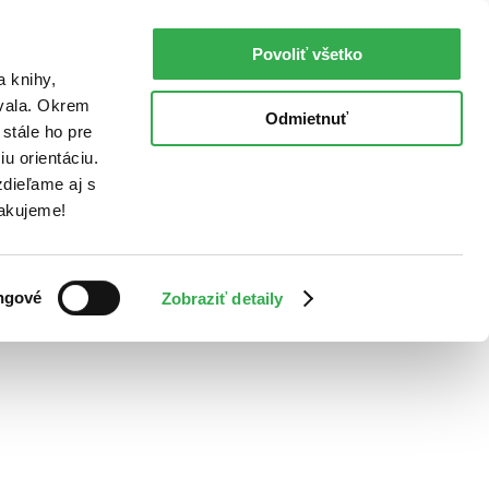
Povoliť všetko
a knihy,
ovala. Okrem
Odmietnuť
stále ho pre
u orientáciu.
dieľame aj s
Ďakujeme!
ngové
Zobraziť detaily