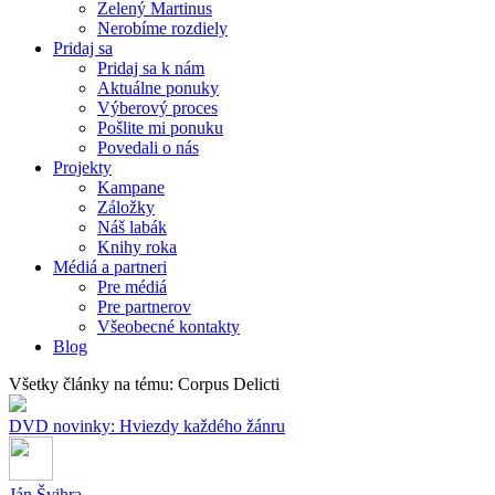
Zelený Martinus
Nerobíme rozdiely
Pridaj sa
Pridaj sa k nám
Aktuálne ponuky
Výberový proces
Pošlite mi ponuku
Povedali o nás
Projekty
Kampane
Záložky
Náš labák
Knihy roka
Médiá a partneri
Pre médiá
Pre partnerov
Všeobecné kontakty
Blog
Všetky články na tému: Corpus Delicti
DVD novinky: Hviezdy každého žánru
Ján Švihra