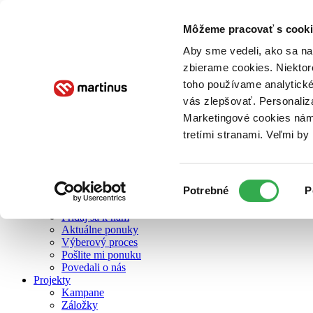
Môžeme pracovať s cooki
O nás
Aby sme vedeli, ako sa na 
zbierame cookies. Niektor
toho používame analytické
O nás
vás zlepšovať. Personaliz
Náš príbeh
Náš zmysel
Marketingové cookies nám 
Galéria Martinusu
tretími stranami. Veľmi b
Zodpovednosť
Sme B Corp
Pomáhame ďalej
Zelený Martinus
Výber
Potrebné
P
Nerobíme rozdiely
súhlasu
Pridaj sa
Pridaj sa k nám
Aktuálne ponuky
Výberový proces
Pošlite mi ponuku
Povedali o nás
Projekty
Kampane
Záložky