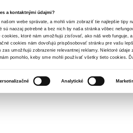
es a kontaktnými údajmi?
našom webe správate, a mohli vám zobraziť tie najlepšie tipy n
é sú naozaj potrebné a bez nich by naša stránka vôbec nefung
 cookies, ktoré nám umožňujú zisťovať, ako náš web funguje, a 
ačné cookies nám dovoľujú prispôsobovať stránku pre vašu lepši
zas umožňujú zobrazenie relevantnej reklamy. Niektoré údaje z
y nám pomohlo, keby sme mohli používať všetky tieto cookies. 
ersonalizačné
Analytické
Marketi