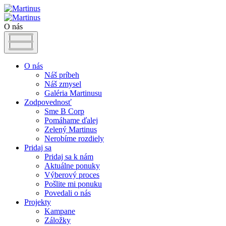
O nás
O nás
Náš príbeh
Náš zmysel
Galéria Martinusu
Zodpovednosť
Sme B Corp
Pomáhame ďalej
Zelený Martinus
Nerobíme rozdiely
Pridaj sa
Pridaj sa k nám
Aktuálne ponuky
Výberový proces
Pošlite mi ponuku
Povedali o nás
Projekty
Kampane
Záložky