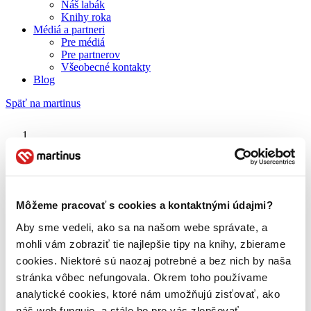
Náš labák
Knihy roka
Médiá a partneri
Pre médiá
Pre partnerov
Všeobecné kontakty
Blog
Späť na martinus
Martinus blog
Craig Cabell
Môžeme pracovať s cookies a kontaktnými údajmi?
Aby sme vedeli, ako sa na našom webe správate, a
O nás
Náš príbeh
mohli vám zobraziť tie najlepšie tipy na knihy, zbierame
Náš zmysel
cookies. Niektoré sú naozaj potrebné a bez nich by naša
Galéria Martinusu
stránka vôbec nefungovala. Okrem toho používame
Zodpovednosť
Sme B Corp
analytické cookies, ktoré nám umožňujú zisťovať, ako
Pomáhame ďalej
náš web funguje, a stále ho pre vás zlepšovať.