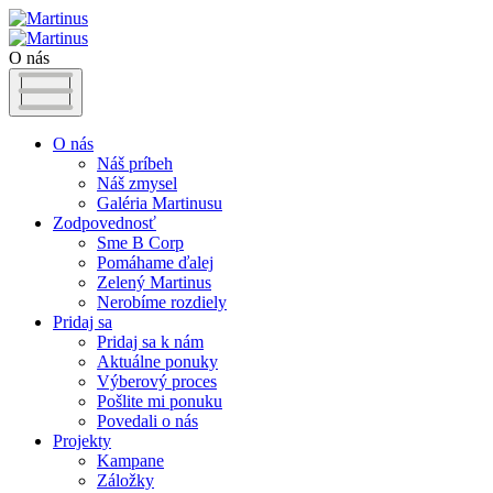
O nás
O nás
Náš príbeh
Náš zmysel
Galéria Martinusu
Zodpovednosť
Sme B Corp
Pomáhame ďalej
Zelený Martinus
Nerobíme rozdiely
Pridaj sa
Pridaj sa k nám
Aktuálne ponuky
Výberový proces
Pošlite mi ponuku
Povedali o nás
Projekty
Kampane
Záložky