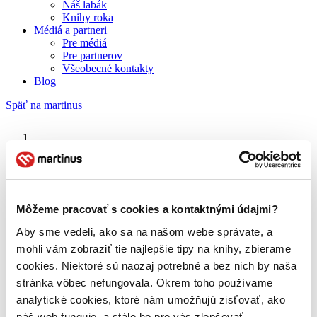
Náš labák
Knihy roka
Médiá a partneri
Pre médiá
Pre partnerov
Všeobecné kontakty
Blog
Späť na martinus
Martinus blog
David LaChapelle
Môžeme pracovať s cookies a kontaktnými údajmi?
Aby sme vedeli, ako sa na našom webe správate, a
O nás
Náš príbeh
mohli vám zobraziť tie najlepšie tipy na knihy, zbierame
Náš zmysel
cookies. Niektoré sú naozaj potrebné a bez nich by naša
Galéria Martinusu
stránka vôbec nefungovala. Okrem toho používame
Zodpovednosť
Sme B Corp
analytické cookies, ktoré nám umožňujú zisťovať, ako
Pomáhame ďalej
náš web funguje, a stále ho pre vás zlepšovať.