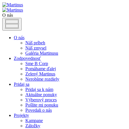
O nás
O nás
Náš príbeh
Náš zmysel
Galéria Martinusu
Zodpovednosť
Sme B Corp
Pomáhame ďalej
Zelený Martinus
Nerobíme rozdiely
Pridaj sa
Pridaj sa k nám
Aktuálne ponuky
Výberový proces
Pošlite mi ponuku
Povedali o nás
Projekty
Kampane
Záložky