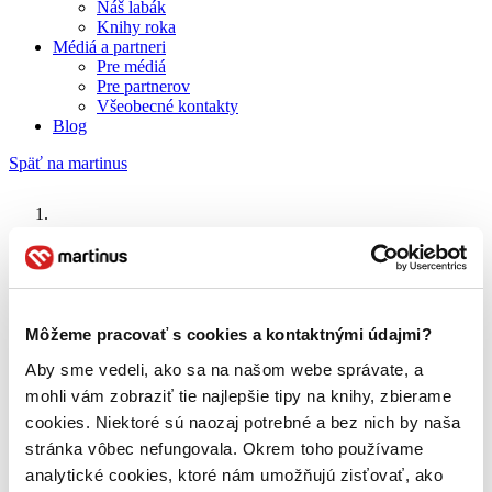
Náš labák
Knihy roka
Médiá a partneri
Pre médiá
Pre partnerov
Všeobecné kontakty
Blog
Späť na martinus
Martinus blog
Dobrodružstvá pána Peabodyho a Shermana
Môžeme pracovať s cookies a kontaktnými údajmi?
O nás
Aby sme vedeli, ako sa na našom webe správate, a
Náš príbeh
mohli vám zobraziť tie najlepšie tipy na knihy, zbierame
Náš zmysel
Galéria Martinusu
cookies. Niektoré sú naozaj potrebné a bez nich by naša
Zodpovednosť
stránka vôbec nefungovala. Okrem toho používame
Sme B Corp
analytické cookies, ktoré nám umožňujú zisťovať, ako
Pomáhame ďalej