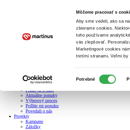
Môžeme pracovať s cooki
O nás
Aby sme vedeli, ako sa na 
zbierame cookies. Niektor
toho používame analytické
O nás
vás zlepšovať. Personaliz
Náš príbeh
Náš zmysel
Marketingové cookies nám 
Galéria Martinusu
tretími stranami. Veľmi b
Zodpovednosť
Sme B Corp
Pomáhame ďalej
Zelený Martinus
Výber
Potrebné
P
Nerobíme rozdiely
súhlasu
Pridaj sa
Pridaj sa k nám
Aktuálne ponuky
Výberový proces
Pošlite mi ponuku
Povedali o nás
Projekty
Kampane
Záložky