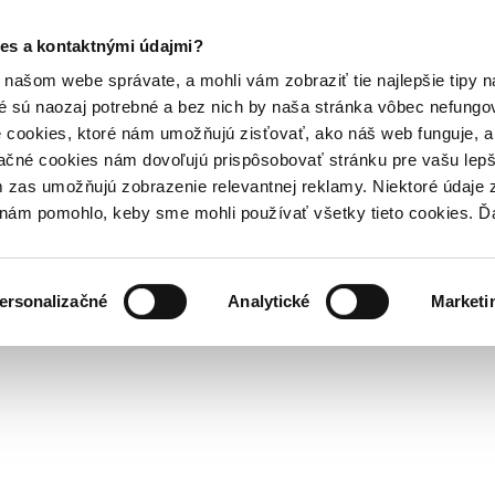
es a kontaktnými údajmi?
našom webe správate, a mohli vám zobraziť tie najlepšie tipy n
é sú naozaj potrebné a bez nich by naša stránka vôbec nefung
 cookies, ktoré nám umožňujú zisťovať, ako náš web funguje, a 
ačné cookies nám dovoľujú prispôsobovať stránku pre vašu lepši
zas umožňujú zobrazenie relevantnej reklamy. Niektoré údaje z
y nám pomohlo, keby sme mohli používať všetky tieto cookies. 
ersonalizačné
Analytické
Marketi