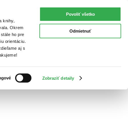
Povoliť všetko
a knihy,
ovala. Okrem
Odmietnuť
stále ho pre
u orientáciu.
dieľame aj s
Ďakujeme!
ngové
Zobraziť detaily