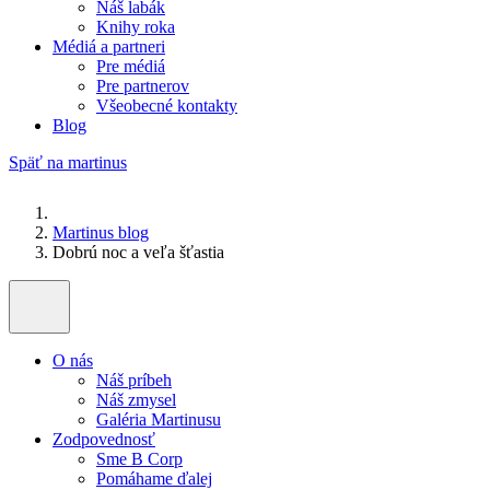
Náš labák
Knihy roka
Médiá a partneri
Pre médiá
Pre partnerov
Všeobecné kontakty
Blog
Späť na martinus
Martinus blog
Dobrú noc a veľa šťastia
O nás
Náš príbeh
Náš zmysel
Galéria Martinusu
Zodpovednosť
Sme B Corp
Pomáhame ďalej