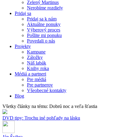
Zelený Martinus
Nerobíme rozdiely
Pridaj sa
Pridaj sa k nám
Aktuálne ponuky
Výberový proces
Pošlite mi ponuku
Povedali o nás
Projekty
Kampane
Záložky
Náš labák
Knihy roka
Médiá a partneri
Pre médiá
Pre partnerov
Všeobecné kontakty
Blog
Všetky články na tému: Dobrú noc a veľa šťastia
DVD tipy: Trochu iné pohľady na lásku
Ján Švihra