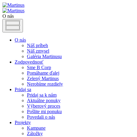
O nás
O nás
Náš príbeh
Náš zmysel
Galéria Martinusu
Zodpovednosť
Sme B Corp
Pomáhame ďalej
Zelený Martinus
Nerobíme rozdiely
Pridaj sa
Pridaj sa k nám
Aktuálne ponuky
Výberový proces
Pošlite mi ponuku
Povedali o nás
Projekty
Kampane
Záložky