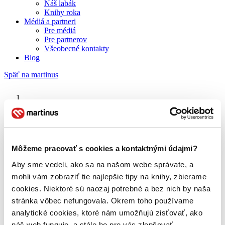
Náš labák
Knihy roka
Médiá a partneri
Pre médiá
Pre partnerov
Všeobecné kontakty
Blog
Späť na martinus
Martinus blog
Dominique Dupuich
Môžeme pracovať s cookies a kontaktnými údajmi?
Aby sme vedeli, ako sa na našom webe správate, a
O nás
Náš príbeh
mohli vám zobraziť tie najlepšie tipy na knihy, zbierame
Náš zmysel
cookies. Niektoré sú naozaj potrebné a bez nich by naša
Galéria Martinusu
stránka vôbec nefungovala. Okrem toho používame
Zodpovednosť
Sme B Corp
analytické cookies, ktoré nám umožňujú zisťovať, ako
Pomáhame ďalej
náš web funguje, a stále ho pre vás zlepšovať.