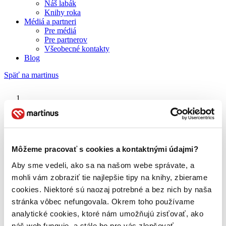
Náš labák
Knihy roka
Médiá a partneri
Pre médiá
Pre partnerov
Všeobecné kontakty
Blog
Späť na martinus
Martinus blog
Dr. House
Môžeme pracovať s cookies a kontaktnými údajmi?
Aby sme vedeli, ako sa na našom webe správate, a
O nás
Náš príbeh
mohli vám zobraziť tie najlepšie tipy na knihy, zbierame
Náš zmysel
cookies. Niektoré sú naozaj potrebné a bez nich by naša
Galéria Martinusu
stránka vôbec nefungovala. Okrem toho používame
Zodpovednosť
Sme B Corp
analytické cookies, ktoré nám umožňujú zisťovať, ako
Pomáhame ďalej
náš web funguje, a stále ho pre vás zlepšovať.