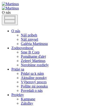
O nás
O nás
Náš príbeh
Náš zmysel
Galéria Martinusu
Zodpovednosť
Sme B Corp
Pomáhame ďalej
Zelený Martinus
Nerobíme rozdiely
Pridaj sa
Pridaj sa k nám
Aktuálne ponuky
Výberový proces
Pošlite mi ponuku
Povedali o nás
Projekty
Kampane
Záložky