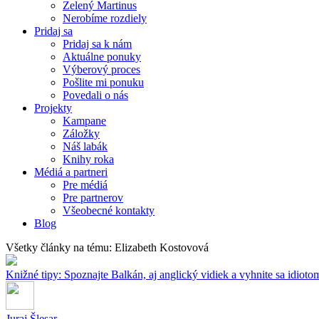
Zelený Martinus
Nerobíme rozdiely
Pridaj sa
Pridaj sa k nám
Aktuálne ponuky
Výberový proces
Pošlite mi ponuku
Povedali o nás
Projekty
Kampane
Záložky
Náš labák
Knihy roka
Médiá a partneri
Pre médiá
Pre partnerov
Všeobecné kontakty
Blog
Všetky články na tému: Elizabeth Kostovová
Knižné tipy: Spoznajte Balkán, aj anglický vidiek a vyhnite sa idioto
Juraj Šlesar