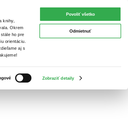
Povoliť všetko
a knihy,
ovala. Okrem
Odmietnuť
stále ho pre
u orientáciu.
dieľame aj s
Ďakujeme!
ngové
Zobraziť detaily