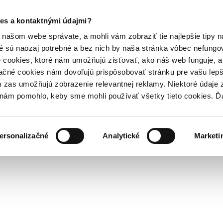
es a kontaktnými údajmi?
našom webe správate, a mohli vám zobraziť tie najlepšie tipy n
é sú naozaj potrebné a bez nich by naša stránka vôbec nefung
 cookies, ktoré nám umožňujú zisťovať, ako náš web funguje, a 
ačné cookies nám dovoľujú prispôsobovať stránku pre vašu lepši
zas umožňujú zobrazenie relevantnej reklamy. Niektoré údaje z
y nám pomohlo, keby sme mohli používať všetky tieto cookies. 
ersonalizačné
Analytické
Marketi