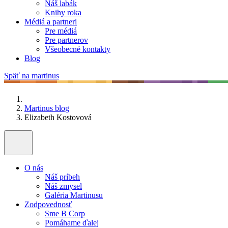
Náš labák
Knihy roka
Médiá a partneri
Pre médiá
Pre partnerov
Všeobecné kontakty
Blog
Späť na martinus
Martinus blog
Elizabeth Kostovová
O nás
Náš príbeh
Náš zmysel
Galéria Martinusu
Zodpovednosť
Sme B Corp
Pomáhame ďalej