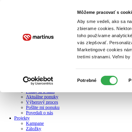
Môžeme pracovať s cooki
O nás
Aby sme vedeli, ako sa na 
zbierame cookies. Niektor
toho používame analytické
O nás
vás zlepšovať. Personaliz
Náš príbeh
Náš zmysel
Marketingové cookies nám 
Galéria Martinusu
tretími stranami. Veľmi b
Zodpovednosť
Sme B Corp
Pomáhame ďalej
Zelený Martinus
Výber
Potrebné
P
Nerobíme rozdiely
súhlasu
Pridaj sa
Pridaj sa k nám
Aktuálne ponuky
Výberový proces
Pošlite mi ponuku
Povedali o nás
Projekty
Kampane
Záložky