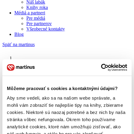
Náš labák
Knihy roka
Médiá a partneri
Pre médiá
Pre partnerov
Všeobecné kontakty
Blog
Späť na martinus
Martinus blog
Flannery O’Connor
Môžeme pracovať s cookies a kontaktnými údajmi?
Aby sme vedeli, ako sa na našom webe správate, a
O nás
Náš príbeh
mohli vám zobraziť tie najlepšie tipy na knihy, zbierame
Náš zmysel
cookies. Niektoré sú naozaj potrebné a bez nich by naša
Galéria Martinusu
stránka vôbec nefungovala. Okrem toho používame
Zodpovednosť
Sme B Corp
analytické cookies, ktoré nám umožňujú zisťovať, ako
Pomáhame ďalej
náš web funguje, a stále ho pre vás zlepšovať.