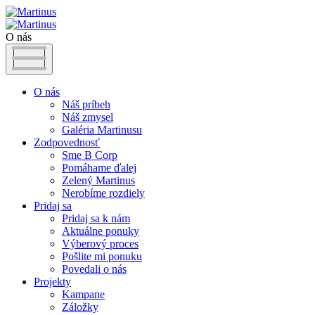
O nás
O nás
Náš príbeh
Náš zmysel
Galéria Martinusu
Zodpovednosť
Sme B Corp
Pomáhame ďalej
Zelený Martinus
Nerobíme rozdiely
Pridaj sa
Pridaj sa k nám
Aktuálne ponuky
Výberový proces
Pošlite mi ponuku
Povedali o nás
Projekty
Kampane
Záložky