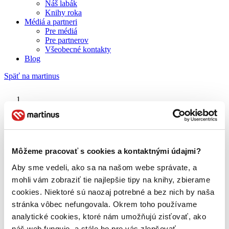
Náš labák
Knihy roka
Médiá a partneri
Pre médiá
Pre partnerov
Všeobecné kontakty
Blog
Späť na martinus
Martinus blog
Fotri a Lotri
Môžeme pracovať s cookies a kontaktnými údajmi?
Aby sme vedeli, ako sa na našom webe správate, a
O nás
Náš príbeh
mohli vám zobraziť tie najlepšie tipy na knihy, zbierame
Náš zmysel
cookies. Niektoré sú naozaj potrebné a bez nich by naša
Galéria Martinusu
stránka vôbec nefungovala. Okrem toho používame
Zodpovednosť
Sme B Corp
analytické cookies, ktoré nám umožňujú zisťovať, ako
Pomáhame ďalej
náš web funguje, a stále ho pre vás zlepšovať.