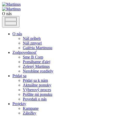
O nás
O nás
Náš príbeh
Náš zmysel
Galéria Martinusu
Zodpovednosť
Sme B Corp
Pomáhame ďalej
Zelený Martinus
Nerobíme rozdiely
Pridaj sa
Pridaj sa k nám
Aktuálne ponuky
Výberový proces
Pošlite mi ponuku
Povedali o nás
Projekty
Kampane
Záložky