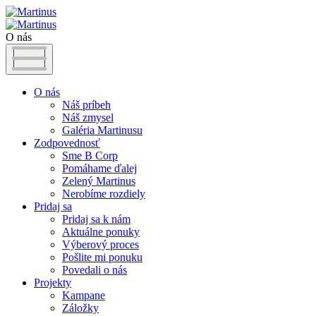
O nás
O nás
Náš príbeh
Náš zmysel
Galéria Martinusu
Zodpovednosť
Sme B Corp
Pomáhame ďalej
Zelený Martinus
Nerobíme rozdiely
Pridaj sa
Pridaj sa k nám
Aktuálne ponuky
Výberový proces
Pošlite mi ponuku
Povedali o nás
Projekty
Kampane
Záložky