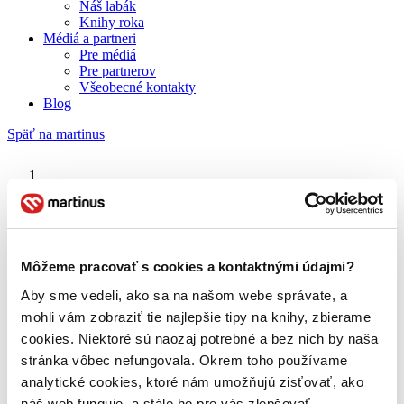
Náš labák
Knihy roka
Médiá a partneri
Pre médiá
Pre partnerov
Všeobecné kontakty
Blog
Späť na martinus
Martinus blog
František Švantner
Môžeme pracovať s cookies a kontaktnými údajmi?
Aby sme vedeli, ako sa na našom webe správate, a
O nás
Náš príbeh
mohli vám zobraziť tie najlepšie tipy na knihy, zbierame
Náš zmysel
cookies. Niektoré sú naozaj potrebné a bez nich by naša
Galéria Martinusu
stránka vôbec nefungovala. Okrem toho používame
Zodpovednosť
Sme B Corp
analytické cookies, ktoré nám umožňujú zisťovať, ako
Pomáhame ďalej
náš web funguje, a stále ho pre vás zlepšovať.