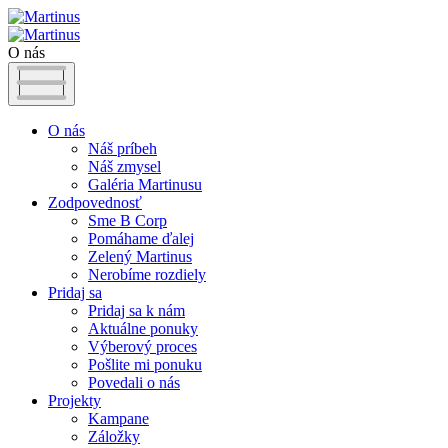
O nás
O nás
Náš príbeh
Náš zmysel
Galéria Martinusu
Zodpovednosť
Sme B Corp
Pomáhame ďalej
Zelený Martinus
Nerobíme rozdiely
Pridaj sa
Pridaj sa k nám
Aktuálne ponuky
Výberový proces
Pošlite mi ponuku
Povedali o nás
Projekty
Kampane
Záložky