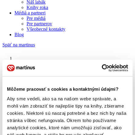
Náš labák
Knihy roka
Médiá a partneri
Pre médiá
Pre partnerov
Všeobecné kontakty
Blog
Späť na martinus
Martinus blog
Gejza Vámoš
Môžeme pracovať s cookies a kontaktnými údajmi?
Aby sme vedeli, ako sa na našom webe správate, a
O nás
Náš príbeh
mohli vám zobraziť tie najlepšie tipy na knihy, zbierame
Náš zmysel
cookies. Niektoré sú naozaj potrebné a bez nich by naša
Galéria Martinusu
stránka vôbec nefungovala. Okrem toho používame
Zodpovednosť
Sme B Corp
analytické cookies, ktoré nám umožňujú zisťovať, ako
Pomáhame ďalej
náš web funguje, a stále ho pre vás zlepšovať.