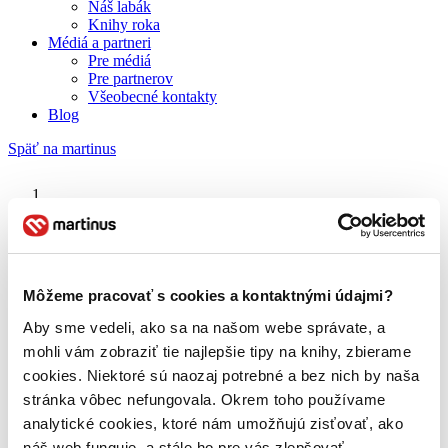
Náš labák
Knihy roka
Médiá a partneri
Pre médiá
Pre partnerov
Všeobecné kontakty
Blog
Späť na martinus
Martinus blog
Goce Smilevski
Môžeme pracovať s cookies a kontaktnými údajmi?
Aby sme vedeli, ako sa na našom webe správate, a
O nás
Náš príbeh
mohli vám zobraziť tie najlepšie tipy na knihy, zbierame
Náš zmysel
cookies. Niektoré sú naozaj potrebné a bez nich by naša
Galéria Martinusu
stránka vôbec nefungovala. Okrem toho používame
Zodpovednosť
Sme B Corp
analytické cookies, ktoré nám umožňujú zisťovať, ako
Pomáhame ďalej
náš web funguje, a stále ho pre vás zlepšovať.