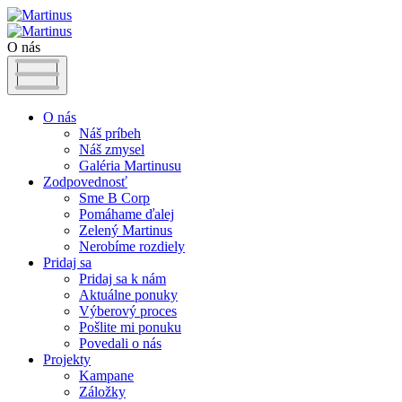
O nás
O nás
Náš príbeh
Náš zmysel
Galéria Martinusu
Zodpovednosť
Sme B Corp
Pomáhame ďalej
Zelený Martinus
Nerobíme rozdiely
Pridaj sa
Pridaj sa k nám
Aktuálne ponuky
Výberový proces
Pošlite mi ponuku
Povedali o nás
Projekty
Kampane
Záložky