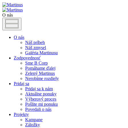
O nás
O nás
Náš príbeh
Náš zmysel
Galéria Martinusu
Zodpovednosť
Sme B Corp
Pomáhame ďalej
Zelený Martinus
Nerobíme rozdiely
Pridaj sa
Pridaj sa k nám
Aktuálne ponuky
Výberový proces
Pošlite mi ponuku
Povedali o nás
Projekty
Kampane
Záložky