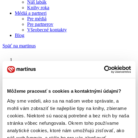
Náš labák
Knihy roka
Médiá a partneri
Pre médiá
Pre partnerov
Všeobecné kontakty
Blog
Späť na martinus
Martinus blog
Hačikó – Príbeh psa
Môžeme pracovať s cookies a kontaktnými údajmi?
Aby sme vedeli, ako sa na našom webe správate, a
O nás
Náš príbeh
mohli vám zobraziť tie najlepšie tipy na knihy, zbierame
Náš zmysel
cookies. Niektoré sú naozaj potrebné a bez nich by naša
Galéria Martinusu
stránka vôbec nefungovala. Okrem toho používame
Zodpovednosť
Sme B Corp
analytické cookies, ktoré nám umožňujú zisťovať, ako
Pomáhame ďalej
náš web funguje, a stále ho pre vás zlepšovať.