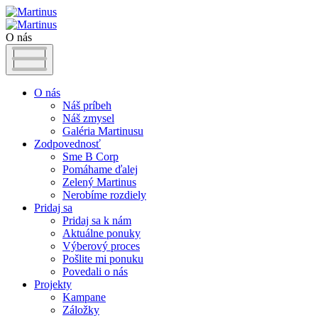
O nás
O nás
Náš príbeh
Náš zmysel
Galéria Martinusu
Zodpovednosť
Sme B Corp
Pomáhame ďalej
Zelený Martinus
Nerobíme rozdiely
Pridaj sa
Pridaj sa k nám
Aktuálne ponuky
Výberový proces
Pošlite mi ponuku
Povedali o nás
Projekty
Kampane
Záložky