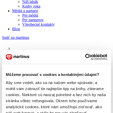
Náš labák
Knihy roka
Médiá a partneri
Pre médiá
Pre partnerov
Všeobecné kontakty
Blog
Späť na martinus
Martinus blog
Hana Gregorová
Môžeme pracovať s cookies a kontaktnými údajmi?
Aby sme vedeli, ako sa na našom webe správate, a
O nás
Náš príbeh
mohli vám zobraziť tie najlepšie tipy na knihy, zbierame
Náš zmysel
cookies. Niektoré sú naozaj potrebné a bez nich by naša
Galéria Martinusu
stránka vôbec nefungovala. Okrem toho používame
Zodpovednosť
Sme B Corp
analytické cookies, ktoré nám umožňujú zisťovať, ako
Pomáhame ďalej
náš web funguje, a stále ho pre vás zlepšovať.