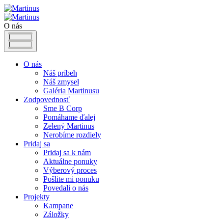
O nás
O nás
Náš príbeh
Náš zmysel
Galéria Martinusu
Zodpovednosť
Sme B Corp
Pomáhame ďalej
Zelený Martinus
Nerobíme rozdiely
Pridaj sa
Pridaj sa k nám
Aktuálne ponuky
Výberový proces
Pošlite mi ponuku
Povedali o nás
Projekty
Kampane
Záložky