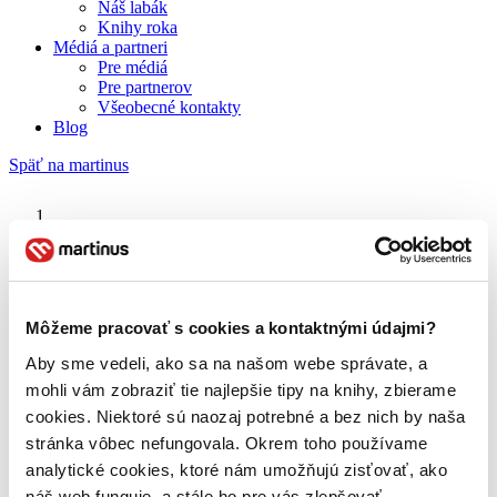
Náš labák
Knihy roka
Médiá a partneri
Pre médiá
Pre partnerov
Všeobecné kontakty
Blog
Späť na martinus
Martinus blog
Headhunters
Môžeme pracovať s cookies a kontaktnými údajmi?
Aby sme vedeli, ako sa na našom webe správate, a
O nás
Náš príbeh
mohli vám zobraziť tie najlepšie tipy na knihy, zbierame
Náš zmysel
cookies. Niektoré sú naozaj potrebné a bez nich by naša
Galéria Martinusu
stránka vôbec nefungovala. Okrem toho používame
Zodpovednosť
Sme B Corp
analytické cookies, ktoré nám umožňujú zisťovať, ako
Pomáhame ďalej
náš web funguje, a stále ho pre vás zlepšovať.