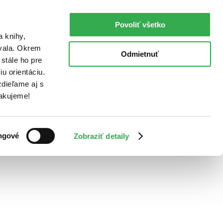
Povoliť všetko
a knihy,
ovala. Okrem
Odmietnuť
stále ho pre
u orientáciu.
dieľame aj s
Ďakujeme!
ngové
Zobraziť detaily