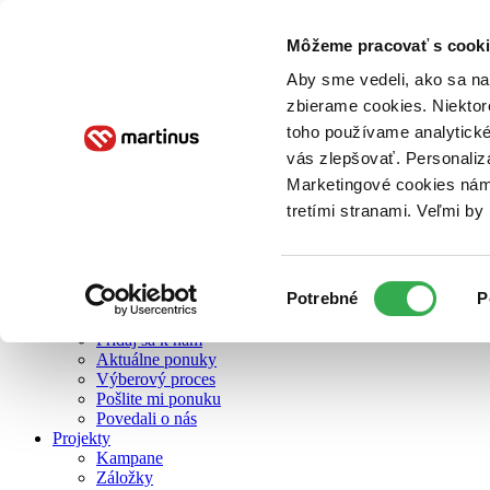
Môžeme pracovať s cooki
O nás
Aby sme vedeli, ako sa na 
zbierame cookies. Niektor
toho používame analytické
O nás
vás zlepšovať. Personaliz
Náš príbeh
Náš zmysel
Marketingové cookies nám 
Galéria Martinusu
tretími stranami. Veľmi b
Zodpovednosť
Sme B Corp
Pomáhame ďalej
Zelený Martinus
Výber
Potrebné
P
Nerobíme rozdiely
súhlasu
Pridaj sa
Pridaj sa k nám
Aktuálne ponuky
Výberový proces
Pošlite mi ponuku
Povedali o nás
Projekty
Kampane
Záložky