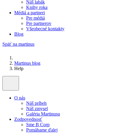
Náš labák
Knihy roka
Médiá a partneri
Pre médiá
Pre partnerov
Všeobecné kontakty
Blog
Späť na martinus
Martinus blog
Help
O nás
Náš príbeh
Náš zmysel
Galéria Martinusu
Zodpovednosť
Sme B Corp
Pomáhame ďalej