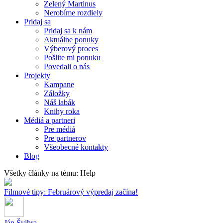
Zelený Martinus
Nerobíme rozdiely
Pridaj sa
Pridaj sa k nám
Aktuálne ponuky
Výberový proces
Pošlite mi ponuku
Povedali o nás
Projekty
Kampane
Záložky
Náš labák
Knihy roka
Médiá a partneri
Pre médiá
Pre partnerov
Všeobecné kontakty
Blog
Všetky články na tému: Help
Filmové tipy: Februárový výpredaj začína!
Ján Švihra