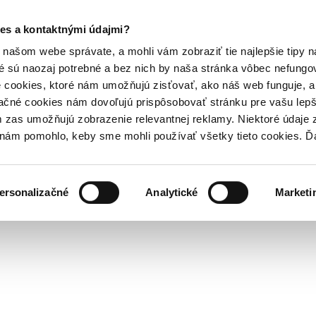
es a kontaktnými údajmi?
našom webe správate, a mohli vám zobraziť tie najlepšie tipy n
é sú naozaj potrebné a bez nich by naša stránka vôbec nefung
 cookies, ktoré nám umožňujú zisťovať, ako náš web funguje, a 
ačné cookies nám dovoľujú prispôsobovať stránku pre vašu lepši
zas umožňujú zobrazenie relevantnej reklamy. Niektoré údaje z
y nám pomohlo, keby sme mohli používať všetky tieto cookies. 
ersonalizačné
Analytické
Marketi