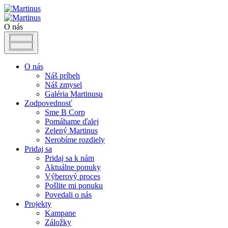
O nás
O nás
Náš príbeh
Náš zmysel
Galéria Martinusu
Zodpovednosť
Sme B Corp
Pomáhame ďalej
Zelený Martinus
Nerobíme rozdiely
Pridaj sa
Pridaj sa k nám
Aktuálne ponuky
Výberový proces
Pošlite mi ponuku
Povedali o nás
Projekty
Kampane
Záložky