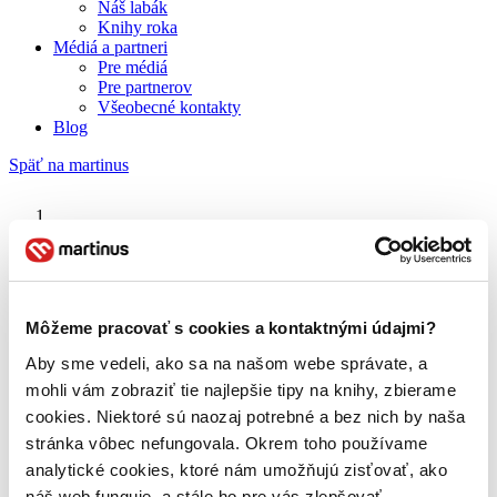
Náš labák
Knihy roka
Médiá a partneri
Pre médiá
Pre partnerov
Všeobecné kontakty
Blog
Späť na martinus
Martinus blog
Horší než smrť
Môžeme pracovať s cookies a kontaktnými údajmi?
Aby sme vedeli, ako sa na našom webe správate, a
O nás
Náš príbeh
mohli vám zobraziť tie najlepšie tipy na knihy, zbierame
Náš zmysel
cookies. Niektoré sú naozaj potrebné a bez nich by naša
Galéria Martinusu
stránka vôbec nefungovala. Okrem toho používame
Zodpovednosť
Sme B Corp
analytické cookies, ktoré nám umožňujú zisťovať, ako
Pomáhame ďalej
náš web funguje, a stále ho pre vás zlepšovať.