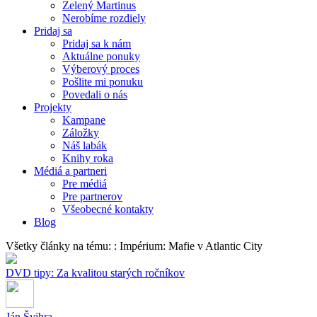
Zelený Martinus
Nerobíme rozdiely
Pridaj sa
Pridaj sa k nám
Aktuálne ponuky
Výberový proces
Pošlite mi ponuku
Povedali o nás
Projekty
Kampane
Záložky
Náš labák
Knihy roka
Médiá a partneri
Pre médiá
Pre partnerov
Všeobecné kontakty
Blog
Všetky články na tému: : Impérium: Mafie v Atlantic City
DVD tipy: Za kvalitou starých ročníkov
Ján Švihra