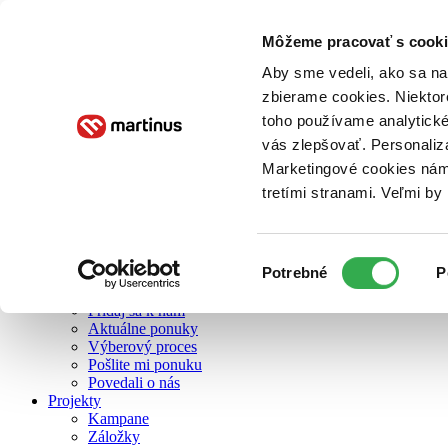
Môžeme pracovať s cooki
O nás
Aby sme vedeli, ako sa na 
zbierame cookies. Niektor
toho používame analytické
O nás
vás zlepšovať. Personaliz
Náš príbeh
Náš zmysel
Marketingové cookies nám 
Galéria Martinusu
tretími stranami. Veľmi b
Zodpovednosť
Sme B Corp
Pomáhame ďalej
Zelený Martinus
Výber
Potrebné
P
Nerobíme rozdiely
súhlasu
Pridaj sa
Pridaj sa k nám
Aktuálne ponuky
Výberový proces
Pošlite mi ponuku
Povedali o nás
Projekty
Kampane
Záložky