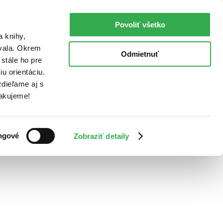
Povoliť všetko
a knihy,
ovala. Okrem
Odmietnuť
stále ho pre
u orientáciu.
dieľame aj s
Ďakujeme!
ngové
Zobraziť detaily