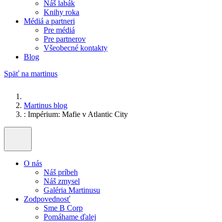
Náš labák
Knihy roka
Médiá a partneri
Pre médiá
Pre partnerov
Všeobecné kontakty
Blog
Späť na martinus
Martinus blog
: Impérium: Mafie v Atlantic City
O nás
Náš príbeh
Náš zmysel
Galéria Martinusu
Zodpovednosť
Sme B Corp
Pomáhame ďalej