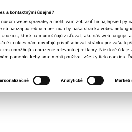
es a kontaktnými údajmi?
našom webe správate, a mohli vám zobraziť tie najlepšie tipy n
é sú naozaj potrebné a bez nich by naša stránka vôbec nefung
 cookies, ktoré nám umožňujú zisťovať, ako náš web funguje, a 
ačné cookies nám dovoľujú prispôsobovať stránku pre vašu lepši
zas umožňujú zobrazenie relevantnej reklamy. Niektoré údaje z
y nám pomohlo, keby sme mohli používať všetky tieto cookies. 
ersonalizačné
Analytické
Marketi