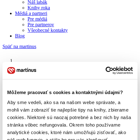
Náš labák
Knihy roka
Médiá a partneri
Pre médiá
Pre partnerov
Všeobecné kontakty
Blog
Späť na martinus
Martinus blog
Indiánske vojny
Môžeme pracovať s cookies a kontaktnými údajmi?
Aby sme vedeli, ako sa na našom webe správate, a
O nás
Náš príbeh
mohli vám zobraziť tie najlepšie tipy na knihy, zbierame
Náš zmysel
cookies. Niektoré sú naozaj potrebné a bez nich by naša
Galéria Martinusu
stránka vôbec nefungovala. Okrem toho používame
Zodpovednosť
Sme B Corp
analytické cookies, ktoré nám umožňujú zisťovať, ako
Pomáhame ďalej
náš web funguje, a stále ho pre vás zlepšovať.