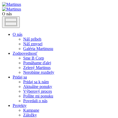
O nás
O nás
Náš príbeh
Náš zmysel
Galéria Martinusu
Zodpovednosť
Sme B Corp
Pomáhame ďalej
Zelený Martinus
Nerobíme rozdiely
Pridaj sa
Pridaj sa k nám
Aktuálne ponuky
Výberový proces
Pošlite mi ponuku
Povedali o nás
Projekty
Kampane
Záložky