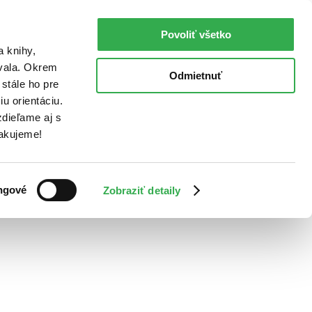
Povoliť všetko
a knihy,
ovala. Okrem
Odmietnuť
stále ho pre
u orientáciu.
dieľame aj s
Ďakujeme!
ngové
Zobraziť detaily