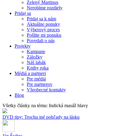
Zelený Martinus
Nerobíme rozdiely
Pridaj sa
Pridaj sa k nám
Aktuálne ponuky
Výberový proces
Pošlite mi ponuku
Povedali o nás
Projekty
Kampane
Záložky
Náš labák
Knihy roka
Médiá a partneri
Pre médiá
Pre partnerov
Všeobecné kontakty
Blog
Všetky články na tému: Indická masáž hlavy
DVD tipy: Trochu iné pohľady na lásku
Ján Švihra