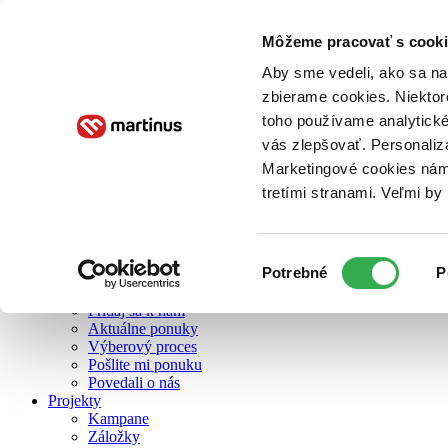
Môžeme pracovať s cooki
O nás
Aby sme vedeli, ako sa na 
zbierame cookies. Niektor
toho používame analytické
O nás
vás zlepšovať. Personaliz
Náš príbeh
Náš zmysel
Marketingové cookies nám 
Galéria Martinusu
tretími stranami. Veľmi b
Zodpovednosť
Sme B Corp
Pomáhame ďalej
Zelený Martinus
Výber
Potrebné
P
Nerobíme rozdiely
súhlasu
Pridaj sa
Pridaj sa k nám
Aktuálne ponuky
Výberový proces
Pošlite mi ponuku
Povedali o nás
Projekty
Kampane
Záložky