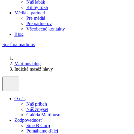
Náš labák
Knihy roka
Médiá a partneri
Pre médiá
Pre partnerov
Všeobecné kontakty
Blog
Späť na martinus
Martinus blog
Indická masáž hlavy
O nás
Náš príbeh
Náš zmysel
Galéria Martinusu
Zodpovednosť
Sme B Corp
Pomáhame ďalej