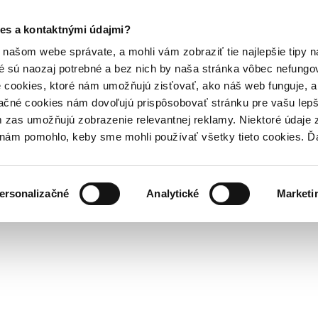
es a kontaktnými údajmi?
našom webe správate, a mohli vám zobraziť tie najlepšie tipy n
é sú naozaj potrebné a bez nich by naša stránka vôbec nefung
 cookies, ktoré nám umožňujú zisťovať, ako náš web funguje, a 
ačné cookies nám dovoľujú prispôsobovať stránku pre vašu lepši
zas umožňujú zobrazenie relevantnej reklamy. Niektoré údaje z
y nám pomohlo, keby sme mohli používať všetky tieto cookies. 
ersonalizačné
Analytické
Marketi