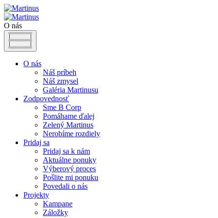
O nás
O nás
Náš príbeh
Náš zmysel
Galéria Martinusu
Zodpovednosť
Sme B Corp
Pomáhame ďalej
Zelený Martinus
Nerobíme rozdiely
Pridaj sa
Pridaj sa k nám
Aktuálne ponuky
Výberový proces
Pošlite mi ponuku
Povedali o nás
Projekty
Kampane
Záložky