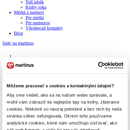
Náš labák
Knihy roka
Médiá a partneri
Pre médiá
Pre partnerov
Všeobecné kontakty
Blog
Späť na martinus
Martinus blog
Ja
Môžeme pracovať s cookies a kontaktnými údajmi?
Aby sme vedeli, ako sa na našom webe správate, a
O nás
Náš príbeh
mohli vám zobraziť tie najlepšie tipy na knihy, zbierame
Náš zmysel
cookies. Niektoré sú naozaj potrebné a bez nich by naša
Galéria Martinusu
stránka vôbec nefungovala. Okrem toho používame
Zodpovednosť
Sme B Corp
analytické cookies, ktoré nám umožňujú zisťovať, ako
Pomáhame ďalej
náš web funguje, a stále ho pre vás zlepšovať.