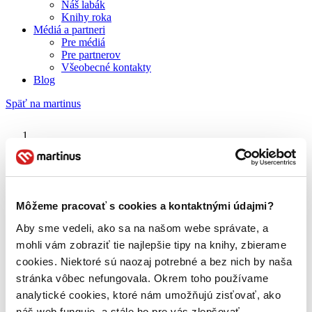
Náš labák
Knihy roka
Médiá a partneri
Pre médiá
Pre partnerov
Všeobecné kontakty
Blog
Späť na martinus
Martinus blog
Jen Campbell
Môžeme pracovať s cookies a kontaktnými údajmi?
Aby sme vedeli, ako sa na našom webe správate, a
O nás
Náš príbeh
mohli vám zobraziť tie najlepšie tipy na knihy, zbierame
Náš zmysel
cookies. Niektoré sú naozaj potrebné a bez nich by naša
Galéria Martinusu
stránka vôbec nefungovala. Okrem toho používame
Zodpovednosť
Sme B Corp
analytické cookies, ktoré nám umožňujú zisťovať, ako
Pomáhame ďalej
náš web funguje, a stále ho pre vás zlepšovať.