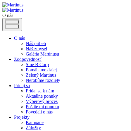
O nás
O nás
Náš príbeh
Náš zmysel
Galéria Martinusu
Zodpovednosť
Sme B Corp
Pomáhame ďalej
Zelený Martinus
Nerobíme rozdiely
Pridaj sa
Pridaj sa k nám
Aktuálne ponuky
Výberový proces
Pošlite mi ponuku
Povedali o nás
Projekty
Kampane
Záložky