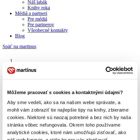
Náš labák
Knihy roka
Médiá a partneri
Pre médiá
Pre partnerov
Všeobecné kontakty
Blog
Späť na martinus
Martinus blog
Jonah Hill
Môžeme pracovať s cookies a kontaktnými údajmi?
Aby sme vedeli, ako sa na našom webe správate, a
O nás
Náš príbeh
mohli vám zobraziť tie najlepšie tipy na knihy, zbierame
Náš zmysel
cookies. Niektoré sú naozaj potrebné a bez nich by naša
Galéria Martinusu
stránka vôbec nefungovala. Okrem toho používame
Zodpovednosť
Sme B Corp
analytické cookies, ktoré nám umožňujú zisťovať, ako
Pomáhame ďalej
náš web funguje, a stále ho pre vás zlepšovať.