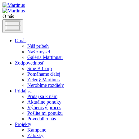
O nás
O nás
Náš príbeh
Náš zmysel
Galéria Martinusu
Zodpovednosť
Sme B Corp
Pomáhame ďalej
Zelený Martinus
Nerobíme rozdiely
Pridaj sa
Pridaj sa k nám
Aktuálne ponuky
Výberový proces
Pošlite mi ponuku
Povedali o nás
Projekty
Kampane
Záložky