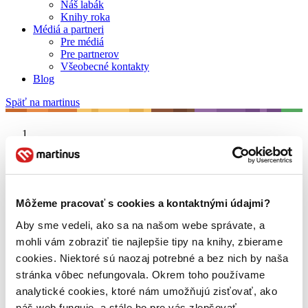
Náš labák
Knihy roka
Médiá a partneri
Pre médiá
Pre partnerov
Všeobecné kontakty
Blog
Späť na martinus
Martinus blog
Jonathan Safran Foer
Môžeme pracovať s cookies a kontaktnými údajmi?
Aby sme vedeli, ako sa na našom webe správate, a
O nás
Náš príbeh
mohli vám zobraziť tie najlepšie tipy na knihy, zbierame
Náš zmysel
cookies. Niektoré sú naozaj potrebné a bez nich by naša
Galéria Martinusu
stránka vôbec nefungovala. Okrem toho používame
Zodpovednosť
Sme B Corp
analytické cookies, ktoré nám umožňujú zisťovať, ako
Pomáhame ďalej
náš web funguje, a stále ho pre vás zlepšovať.