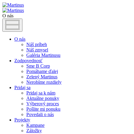
O nás
O nás
Náš príbeh
Náš zmysel
Galéria Martinusu
Zodpovednosť
Sme B Corp
Pomáhame ďalej
Zelený Martinus
Nerobíme rozdiely
Pridaj sa
Pridaj sa k nám
Aktuálne ponuky
Výberový proces
Pošlite mi ponuku
Povedali o nás
Projekty
Kampane
Záložky