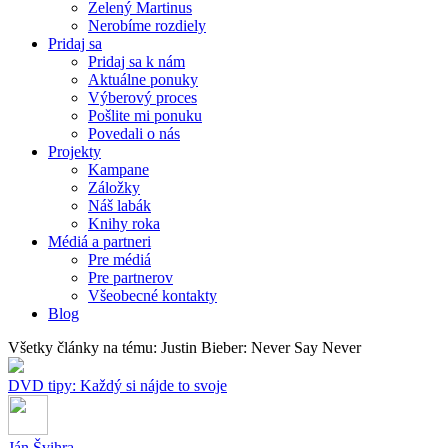
Zelený Martinus
Nerobíme rozdiely
Pridaj sa
Pridaj sa k nám
Aktuálne ponuky
Výberový proces
Pošlite mi ponuku
Povedali o nás
Projekty
Kampane
Záložky
Náš labák
Knihy roka
Médiá a partneri
Pre médiá
Pre partnerov
Všeobecné kontakty
Blog
Všetky články na tému: Justin Bieber: Never Say Never
DVD tipy: Každý si nájde to svoje
Ján Švihra