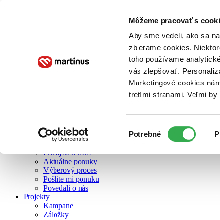
Môžeme pracovať s cooki
O nás
Aby sme vedeli, ako sa na 
zbierame cookies. Niektor
toho používame analytické
O nás
vás zlepšovať. Personaliz
Náš príbeh
Náš zmysel
Marketingové cookies nám 
Galéria Martinusu
tretími stranami. Veľmi b
Zodpovednosť
Sme B Corp
Pomáhame ďalej
Zelený Martinus
Výber
Potrebné
P
Nerobíme rozdiely
súhlasu
Pridaj sa
Pridaj sa k nám
Aktuálne ponuky
Výberový proces
Pošlite mi ponuku
Povedali o nás
Projekty
Kampane
Záložky