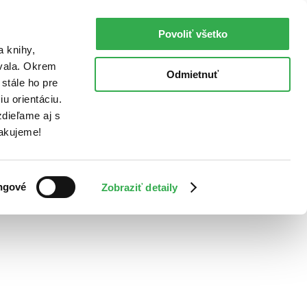
Povoliť všetko
a knihy,
ovala. Okrem
Odmietnuť
stále ho pre
u orientáciu.
dieľame aj s
Ďakujeme!
ngové
Zobraziť detaily