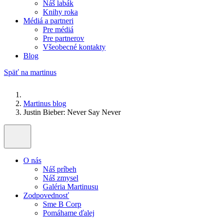
Náš labák
Knihy roka
Médiá a partneri
Pre médiá
Pre partnerov
Všeobecné kontakty
Blog
Späť na martinus
Martinus blog
Justin Bieber: Never Say Never
O nás
Náš príbeh
Náš zmysel
Galéria Martinusu
Zodpovednosť
Sme B Corp
Pomáhame ďalej