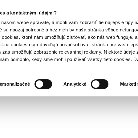
es a kontaktnými údajmi?
našom webe správate, a mohli vám zobraziť tie najlepšie tipy n
é sú naozaj potrebné a bez nich by naša stránka vôbec nefung
 cookies, ktoré nám umožňujú zisťovať, ako náš web funguje, a 
ačné cookies nám dovoľujú prispôsobovať stránku pre vašu lepši
zas umožňujú zobrazenie relevantnej reklamy. Niektoré údaje z
y nám pomohlo, keby sme mohli používať všetky tieto cookies. 
ersonalizačné
Analytické
Marketi