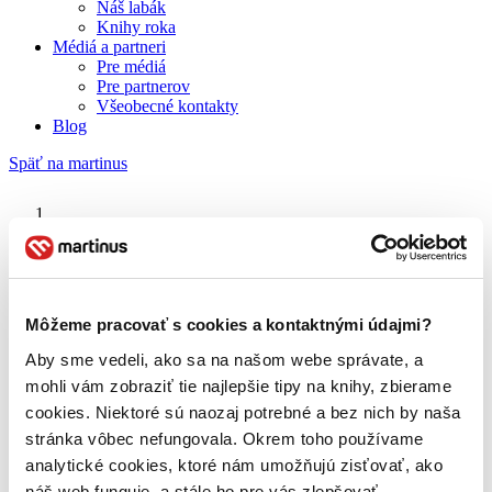
Náš labák
Knihy roka
Médiá a partneri
Pre médiá
Pre partnerov
Všeobecné kontakty
Blog
Späť na martinus
Martinus blog
Katarína Tholtová
Môžeme pracovať s cookies a kontaktnými údajmi?
Aby sme vedeli, ako sa na našom webe správate, a
O nás
Náš príbeh
mohli vám zobraziť tie najlepšie tipy na knihy, zbierame
Náš zmysel
cookies. Niektoré sú naozaj potrebné a bez nich by naša
Galéria Martinusu
stránka vôbec nefungovala. Okrem toho používame
Zodpovednosť
Sme B Corp
analytické cookies, ktoré nám umožňujú zisťovať, ako
Pomáhame ďalej
náš web funguje, a stále ho pre vás zlepšovať.