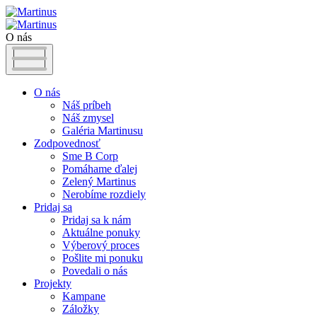
O nás
O nás
Náš príbeh
Náš zmysel
Galéria Martinusu
Zodpovednosť
Sme B Corp
Pomáhame ďalej
Zelený Martinus
Nerobíme rozdiely
Pridaj sa
Pridaj sa k nám
Aktuálne ponuky
Výberový proces
Pošlite mi ponuku
Povedali o nás
Projekty
Kampane
Záložky