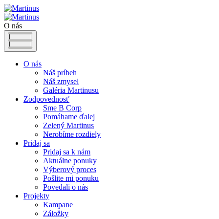
O nás
O nás
Náš príbeh
Náš zmysel
Galéria Martinusu
Zodpovednosť
Sme B Corp
Pomáhame ďalej
Zelený Martinus
Nerobíme rozdiely
Pridaj sa
Pridaj sa k nám
Aktuálne ponuky
Výberový proces
Pošlite mi ponuku
Povedali o nás
Projekty
Kampane
Záložky