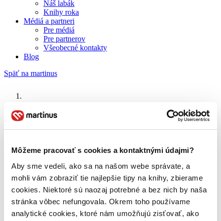
Náš labák
Knihy roka
Médiá a partneri
Pre médiá
Pre partnerov
Všeobecné kontakty
Blog
Späť na martinus
Martinus blog
Kateřina Tučková
Môžeme pracovať s cookies a kontaktnými údajmi?
O nás
Aby sme vedeli, ako sa na našom webe správate, a
Náš príbeh
mohli vám zobraziť tie najlepšie tipy na knihy, zbierame
Náš zmysel
Galéria Martinusu
cookies. Niektoré sú naozaj potrebné a bez nich by naša
Zodpovednosť
stránka vôbec nefungovala. Okrem toho používame
Sme B Corp
analytické cookies, ktoré nám umožňujú zisťovať, ako
Pomáhame ďalej