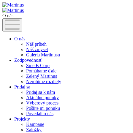
O nás
O nás
Náš príbeh
Náš zmysel
Galéria Martinusu
Zodpovednosť
Sme B Corp
Pomáhame ďalej
Zelený Martinus
Nerobíme rozdiely
Pridaj sa
Pridaj sa k nám
Aktuálne ponuky
Výberový proces
Pošlite mi ponuku
Povedali o nás
Projekty
Kampane
Záložky