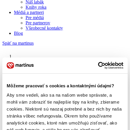
Náš labák
Knihy roka
Médiá a partneri
Pre médiá
Pre partnerov
Všeobecné kontakty
Blog
Späť na martinus
Martinus blog
Katy Perry: Part of me
Môžeme pracovať s cookies a kontaktnými údajmi?
Aby sme vedeli, ako sa na našom webe správate, a
O nás
Náš príbeh
mohli vám zobraziť tie najlepšie tipy na knihy, zbierame
Náš zmysel
cookies. Niektoré sú naozaj potrebné a bez nich by naša
Galéria Martinusu
stránka vôbec nefungovala. Okrem toho používame
Zodpovednosť
Sme B Corp
analytické cookies, ktoré nám umožňujú zisťovať, ako
Pomáhame ďalej
náš web funguje, a stále ho pre vás zlepšovať.