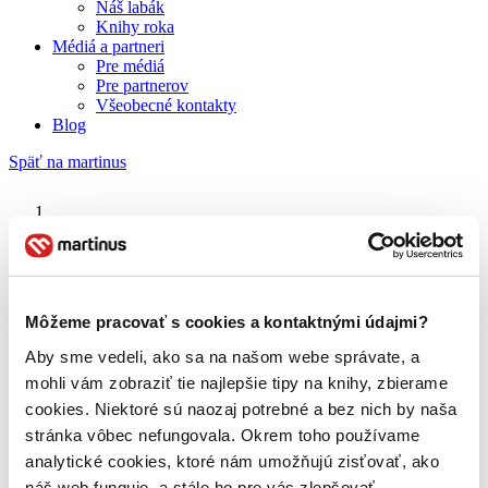
Náš labák
Knihy roka
Médiá a partneri
Pre médiá
Pre partnerov
Všeobecné kontakty
Blog
Späť na martinus
Martinus blog
Khaled Hosseini
Môžeme pracovať s cookies a kontaktnými údajmi?
Aby sme vedeli, ako sa na našom webe správate, a
O nás
Náš príbeh
mohli vám zobraziť tie najlepšie tipy na knihy, zbierame
Náš zmysel
cookies. Niektoré sú naozaj potrebné a bez nich by naša
Galéria Martinusu
stránka vôbec nefungovala. Okrem toho používame
Zodpovednosť
Sme B Corp
analytické cookies, ktoré nám umožňujú zisťovať, ako
Pomáhame ďalej
náš web funguje, a stále ho pre vás zlepšovať.