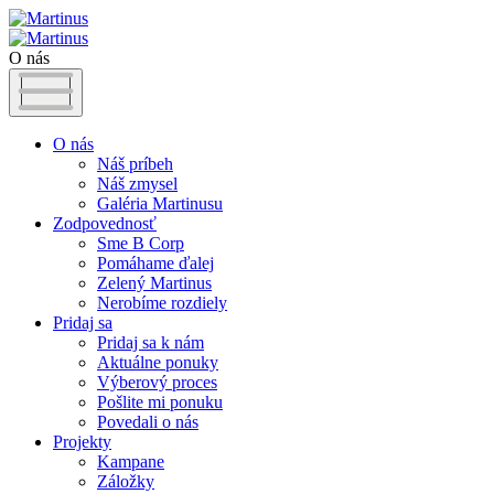
O nás
O nás
Náš príbeh
Náš zmysel
Galéria Martinusu
Zodpovednosť
Sme B Corp
Pomáhame ďalej
Zelený Martinus
Nerobíme rozdiely
Pridaj sa
Pridaj sa k nám
Aktuálne ponuky
Výberový proces
Pošlite mi ponuku
Povedali o nás
Projekty
Kampane
Záložky