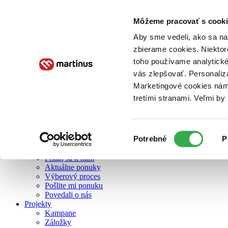
Môžeme pracovať s cooki
O nás
Aby sme vedeli, ako sa na 
zbierame cookies. Niektor
toho používame analytické
O nás
vás zlepšovať. Personaliz
Náš príbeh
Náš zmysel
Marketingové cookies nám 
Galéria Martinusu
tretími stranami. Veľmi b
Zodpovednosť
Sme B Corp
Pomáhame ďalej
Zelený Martinus
Výber
Potrebné
P
Nerobíme rozdiely
súhlasu
Pridaj sa
Pridaj sa k nám
Aktuálne ponuky
Výberový proces
Pošlite mi ponuku
Povedali o nás
Projekty
Kampane
Záložky