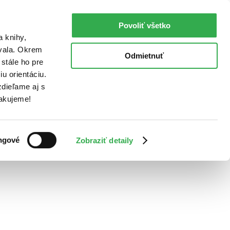
Povoliť všetko
a knihy,
ovala. Okrem
Odmietnuť
stále ho pre
u orientáciu.
dieľame aj s
Ďakujeme!
ngové
Zobraziť detaily