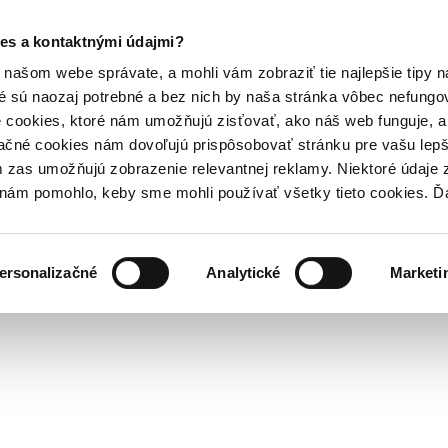
es a kontaktnými údajmi?
našom webe správate, a mohli vám zobraziť tie najlepšie tipy n
é sú naozaj potrebné a bez nich by naša stránka vôbec nefung
 cookies, ktoré nám umožňujú zisťovať, ako náš web funguje, a 
ačné cookies nám dovoľujú prispôsobovať stránku pre vašu lepši
zas umožňujú zobrazenie relevantnej reklamy. Niektoré údaje z
y nám pomohlo, keby sme mohli používať všetky tieto cookies. 
ersonalizačné
Analytické
Marketi