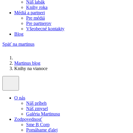
Náš labák
Knihy roka
Médiá a partneri
Pre médiá
Pre partnerov
Všeobecné kontakty
Blog
Späť na martinus
Martinus blog
Knihy na vianoce
O nás
Náš príbeh
Náš zmysel
Galéria Martinusu
Zodpovednosť
Sme B Corp
Pomáhame ďalej