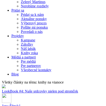
Zelený Martinus
Nerobíme rozdiely
Pridaj sa
Pridaj sa k nám
Aktuálne ponuky
Výberový proces
Pošlite mi ponuku
Povedali o nás
Projekty
Kampane
Záložky
Náš labák
Knihy roka
Médiá a partneri
Pre médiá
Pre partnerov
Všeobecné kontakty
Blog
Všetky články na tému: knihy na vianoce
LookBook #4: Naše srdcovky nielen pod stromček
Jana Šlinská