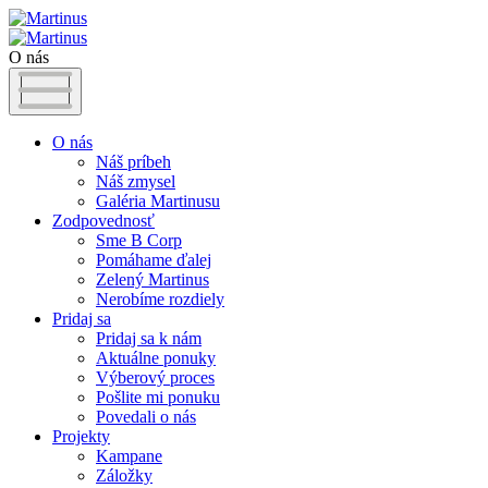
O nás
O nás
Náš príbeh
Náš zmysel
Galéria Martinusu
Zodpovednosť
Sme B Corp
Pomáhame ďalej
Zelený Martinus
Nerobíme rozdiely
Pridaj sa
Pridaj sa k nám
Aktuálne ponuky
Výberový proces
Pošlite mi ponuku
Povedali o nás
Projekty
Kampane
Záložky