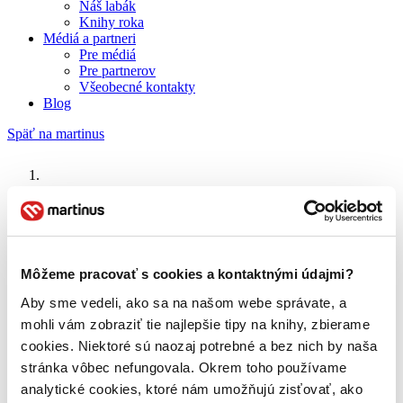
Náš labák
Knihy roka
Médiá a partneri
Pre médiá
Pre partnerov
Všeobecné kontakty
Blog
Späť na martinus
Martinus blog
Knižná mánia
Môžeme pracovať s cookies a kontaktnými údajmi?
O nás
Aby sme vedeli, ako sa na našom webe správate, a
Náš príbeh
mohli vám zobraziť tie najlepšie tipy na knihy, zbierame
Náš zmysel
Galéria Martinusu
cookies. Niektoré sú naozaj potrebné a bez nich by naša
Zodpovednosť
stránka vôbec nefungovala. Okrem toho používame
Sme B Corp
analytické cookies, ktoré nám umožňujú zisťovať, ako
Pomáhame ďalej