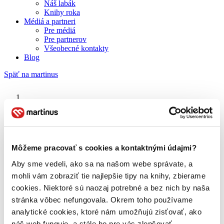
Náš labák
Knihy roka
Médiá a partneri
Pre médiá
Pre partnerov
Všeobecné kontakty
Blog
Späť na martinus
Martinus blog
Knižný hrdina
Môžeme pracovať s cookies a kontaktnými údajmi?
Aby sme vedeli, ako sa na našom webe správate, a
O nás
Náš príbeh
mohli vám zobraziť tie najlepšie tipy na knihy, zbierame
Náš zmysel
cookies. Niektoré sú naozaj potrebné a bez nich by naša
Galéria Martinusu
stránka vôbec nefungovala. Okrem toho používame
Zodpovednosť
Sme B Corp
analytické cookies, ktoré nám umožňujú zisťovať, ako
Pomáhame ďalej
náš web funguje, a stále ho pre vás zlepšovať.