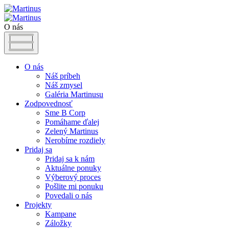
O nás
O nás
Náš príbeh
Náš zmysel
Galéria Martinusu
Zodpovednosť
Sme B Corp
Pomáhame ďalej
Zelený Martinus
Nerobíme rozdiely
Pridaj sa
Pridaj sa k nám
Aktuálne ponuky
Výberový proces
Pošlite mi ponuku
Povedali o nás
Projekty
Kampane
Záložky