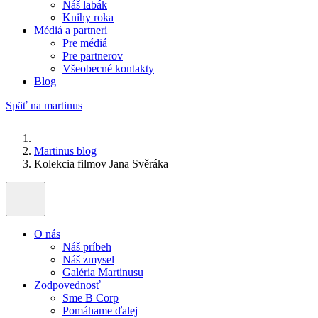
Náš labák
Knihy roka
Médiá a partneri
Pre médiá
Pre partnerov
Všeobecné kontakty
Blog
Späť na martinus
Martinus blog
Kolekcia filmov Jana Svěráka
O nás
Náš príbeh
Náš zmysel
Galéria Martinusu
Zodpovednosť
Sme B Corp
Pomáhame ďalej