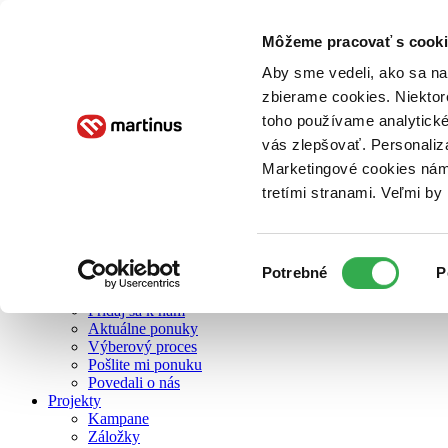
Môžeme pracovať s cooki
O nás
Aby sme vedeli, ako sa na 
zbierame cookies. Niektor
toho používame analytické
O nás
vás zlepšovať. Personaliz
Náš príbeh
Náš zmysel
Marketingové cookies nám 
Galéria Martinusu
tretími stranami. Veľmi b
Zodpovednosť
Sme B Corp
Pomáhame ďalej
Zelený Martinus
Výber
Potrebné
P
Nerobíme rozdiely
súhlasu
Pridaj sa
Pridaj sa k nám
Aktuálne ponuky
Výberový proces
Pošlite mi ponuku
Povedali o nás
Projekty
Kampane
Záložky