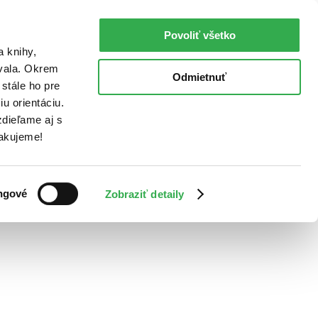
Povoliť všetko
a knihy,
ovala. Okrem
Odmietnuť
stále ho pre
u orientáciu.
dieľame aj s
Ďakujeme!
ngové
Zobraziť detaily