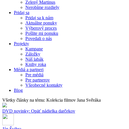
Zelený Martinus
Nerobíme rozdiely
Pridaj sa
Pridaj sa k nám
Aktuálne ponuky
Výberový proces
Pošlite mi ponuku
Povedali o nás
Projekty
Kampane
Záložky
Náš labák
Knihy roka
Médiá a partneri
Pre médiá
Pre partnerov
Všeobecné kontakty
Blog
Všetky články na tému: Kolekcia filmov Jana Svěráka
DVD novinky: Opäť nádielka darčekov
Ján Švihra