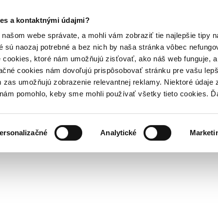
es a kontaktnými údajmi?
našom webe správate, a mohli vám zobraziť tie najlepšie tipy n
é sú naozaj potrebné a bez nich by naša stránka vôbec nefung
 cookies, ktoré nám umožňujú zisťovať, ako náš web funguje, a 
ačné cookies nám dovoľujú prispôsobovať stránku pre vašu lepši
zas umožňujú zobrazenie relevantnej reklamy. Niektoré údaje z
y nám pomohlo, keby sme mohli používať všetky tieto cookies. 
ersonalizačné
Analytické
Marketi