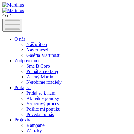
O nás
O nás
Náš príbeh
Náš zmysel
Galéria Martinusu
Zodpovednosť
Sme B Corp
Pomáhame ďalej
Zelený Martinus
Nerobíme rozdiely
Pridaj sa
Pridaj sa k nám
Aktuálne ponuky
Výberový proces
Pošlite mi ponuku
Povedali o nás
Projekty
Kampane
Záložky