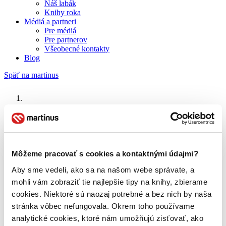
Náš labák
Knihy roka
Médiá a partneri
Pre médiá
Pre partnerov
Všeobecné kontakty
Blog
Späť na martinus
Martinus blog
Líbánky
Môžeme pracovať s cookies a kontaktnými údajmi?
O nás
Aby sme vedeli, ako sa na našom webe správate, a
Náš príbeh
mohli vám zobraziť tie najlepšie tipy na knihy, zbierame
Náš zmysel
Galéria Martinusu
cookies. Niektoré sú naozaj potrebné a bez nich by naša
Zodpovednosť
stránka vôbec nefungovala. Okrem toho používame
Sme B Corp
analytické cookies, ktoré nám umožňujú zisťovať, ako
Pomáhame ďalej