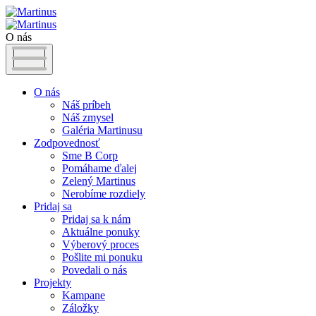
O nás
O nás
Náš príbeh
Náš zmysel
Galéria Martinusu
Zodpovednosť
Sme B Corp
Pomáhame ďalej
Zelený Martinus
Nerobíme rozdiely
Pridaj sa
Pridaj sa k nám
Aktuálne ponuky
Výberový proces
Pošlite mi ponuku
Povedali o nás
Projekty
Kampane
Záložky